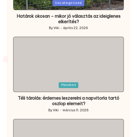
Posted
Uncategorized
in
Határok okosan – mikor jó választás az ideiglenes
elkerítés?
By
Viki
április 22, 2026
Posted
by
Posted
Hasznos
in
Téli tárolás: érdemes leszerelni a napvitorla tartó
oszlop elemeit?
By
Viki
március 11, 2026
Posted
by