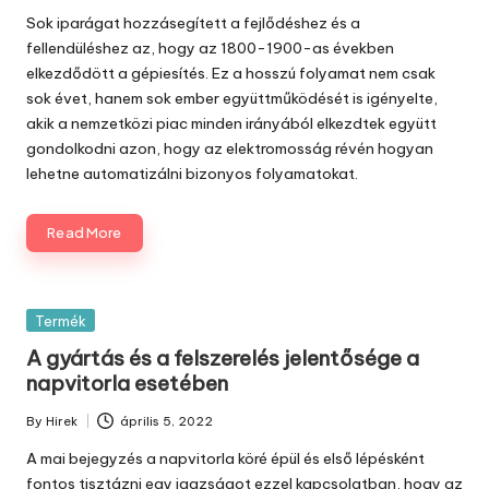
by
Sok iparágat hozzásegített a fejlődéshez és a
fellendüléshez az, hogy az 1800-1900-as években
elkezdődött a gépiesítés. Ez a hosszú folyamat nem csak
sok évet, hanem sok ember együttműködését is igényelte,
akik a nemzetközi piac minden irányából elkezdtek együtt
gondolkodni azon, hogy az elektromosság révén hogyan
lehetne automatizálni bizonyos folyamatokat.
Read More
Posted
Termék
in
A gyártás és a felszerelés jelentősége a
napvitorla esetében
By
Hirek
április 5, 2022
Posted
by
A mai bejegyzés a napvitorla köré épül és első lépésként
fontos tisztázni egy igazságot ezzel kapcsolatban, hogy az