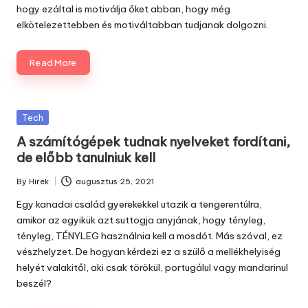
hogy ezáltal is motiválja őket abban, hogy még
elkötelezettebben és motiváltabban tudjanak dolgozni.
Read More
Posted
Tech
in
A számítógépek tudnak nyelveket fordítani,
de előbb tanulniuk kell
By
Hirek
augusztus 25, 2021
Posted
by
Egy kanadai család gyerekekkel utazik a tengerentúlra,
amikor az egyikük azt suttogja anyjának, hogy tényleg,
tényleg, TÉNYLEG használnia kell a mosdót. Más szóval, ez
vészhelyzet. De hogyan kérdezi ez a szülő a mellékhelyiség
helyét valakitől, aki csak törökül, portugálul vagy mandarinul
beszél?