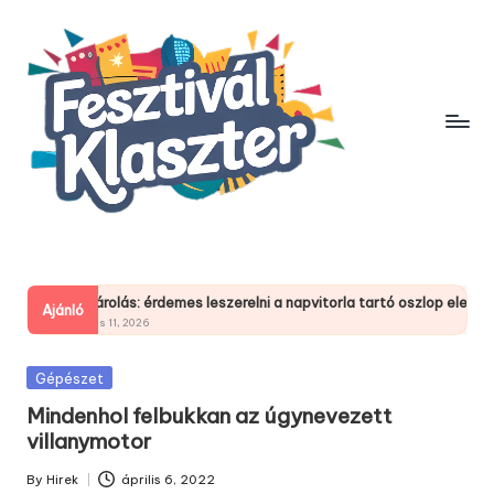
Skip
to
content
Téli tárolás: érdemes leszerelni a napvitorla tartó oszlop elemeit?
Hon
Ajánló
március 11, 2026
febr
Posted
Gépészet
in
Mindenhol felbukkan az úgynevezett
villanymotor
By
Hirek
április 6, 2022
Posted