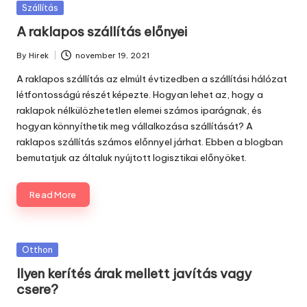
Posted
Szállítás
in
A raklapos szállítás előnyei
By
Hirek
november 19, 2021
Posted
by
A raklapos szállítás az elmúlt évtizedben a szállítási hálózat
létfontosságú részét képezte. Hogyan lehet az, hogy a
raklapok nélkülözhetetlen elemei számos iparágnak, és
hogyan könnyíthetik meg vállalkozása szállítását? A
raklapos
szállítás számos előnnyel járhat. Ebben a blogban
bemutatjuk az általuk nyújtott logisztikai előnyöket.
Read More
Posted
Otthon
in
Ilyen kerítés árak mellett javítás vagy
csere?