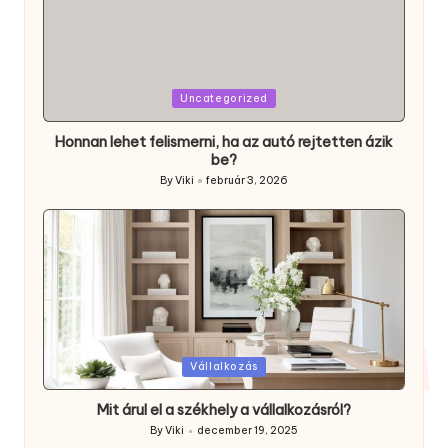
Posted
Uncategorized
in
Honnan lehet felismerni, ha az autó rejtetten ázik
be?
By
Viki
február 3, 2026
Posted
by
Posted
Vállalkozás
in
Mit árul el a székhely a vállalkozásról?
By
Viki
december 19, 2025
Posted