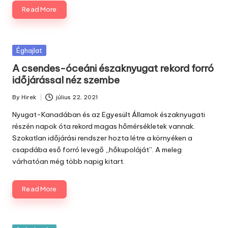
Read More
Posted
Éghajlat
in
A csendes-óceáni északnyugat rekord forró
időjárással néz szembe
By
Hirek
július 22, 2021
Posted
by
Nyugat-Kanadában és az Egyesült Államok északnyugati
részén napok óta rekord magas hőmérsékletek vannak.
Szokatlan időjárási rendszer hozta létre a környéken a
csapdába eső forró levegő „hőkupoláját”. A meleg
várhatóan még több napig kitart.
Read More