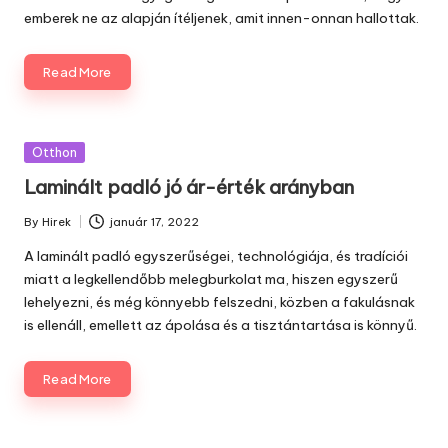
emberek ne az alapján ítéljenek, amit innen-onnan hallottak.
Read More
Posted
Otthon
in
Laminált padló jó ár-érték arányban
By
Hirek
január 17, 2022
Posted
by
A laminált padló egyszerűségei, technológiája, és tradíciói
miatt a legkellendőbb melegburkolat ma, hiszen egyszerű
lehelyezni, és még könnyebb felszedni, közben a fakulásnak
is ellenáll, emellett az ápolása és a tisztántartása is könnyű.
Read More