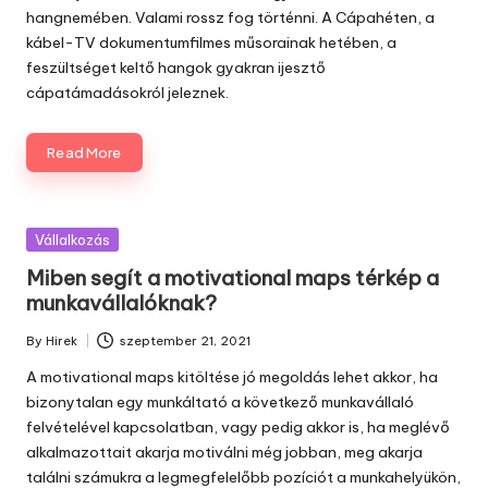
hangnemében. Valami rossz fog történni. A Cápahéten, a
kábel-TV dokumentumfilmes műsorainak hetében, a
feszültséget keltő hangok gyakran ijesztő
cápatámadásokról jeleznek.
Read More
Posted
Vállalkozás
in
Miben segít a motivational maps térkép a
munkavállalóknak?
By
Hirek
szeptember 21, 2021
Posted
by
A motivational maps kitöltése jó megoldás lehet akkor, ha
bizonytalan egy munkáltató a következő munkavállaló
felvételével kapcsolatban, vagy pedig akkor is, ha meglévő
alkalmazottait akarja motiválni még jobban, meg akarja
találni számukra a legmegfelelőbb pozíciót a munkahelyükön,