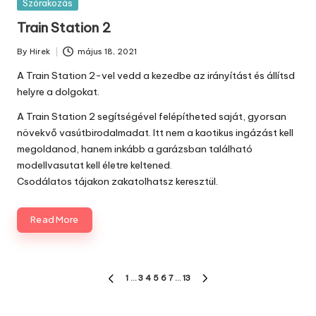
Posted
Szórakozás
in
Train Station 2
By
Hirek
május 18, 2021
Posted
by
A Train Station 2-vel vedd a kezedbe az irányítást és állítsd
helyre a dolgokat.
A Train Station 2 segítségével felépítheted saját, gyorsan
növekvő vasútbirodalmadat. Itt nem a kaotikus ingázást kell
megoldanod, hanem inkább a garázsban található
modellvasutat kell életre keltened.
Csodálatos tájakon zakatolhatsz keresztül.
Read More
Bejegyzés
1
…
3
4
5
6
7
…
13
PREVIOUS
NEXT
navigáció
PAGE
PAGE