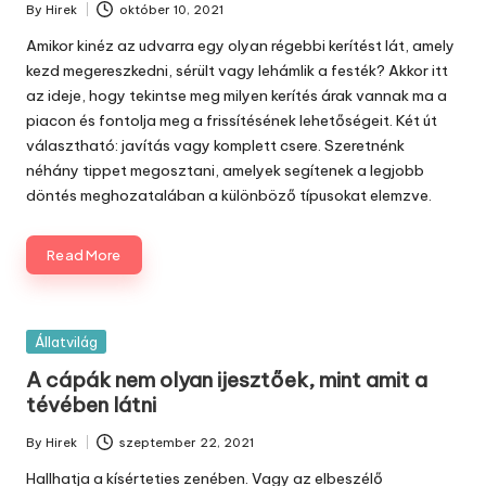
By
Hirek
október 10, 2021
Posted
by
Amikor kinéz az udvarra egy olyan régebbi kerítést lát, amely
kezd megereszkedni, sérült vagy lehámlik a festék? Akkor itt
az ideje, hogy tekintse meg milyen kerítés árak vannak ma a
piacon és fontolja meg a frissítésének lehetőségeit. Két út
választható: javítás vagy komplett csere. Szeretnénk
néhány tippet megosztani, amelyek segítenek a legjobb
döntés meghozatalában a különböző típusokat elemzve.
Read More
Posted
Állatvilág
in
A cápák nem olyan ijesztőek, mint amit a
tévében látni
By
Hirek
szeptember 22, 2021
Posted
by
Hallhatja a kísérteties zenében. Vagy az elbeszélő