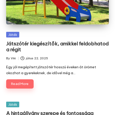
Posted
Játék
in
Játszótér kiegészítők, amikkel feldobhatod
a régit
By
Viki
július 22, 2025
Posted
by
Egy jól megépített játszótér hosszú éveken át örömet
okozhat a gyerekeknek, de idővel még a…
Read More
Posted
Játék
in
A hintaállvány szerepe és fontossága