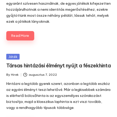
egyaránt szívesen használnak, de egyes játékok kifejezetten
hozzájárulhatnak a nemi identitás megerősítéséhez, ezekre
gyűjtöttünk most össze néhány példát, lássuk tehát, melyek
ezek a játékok lányoknak.
Read More
Posted
Játék
in
Társas hintázási élményt nyújt a fészekhinta
By
Hirek
augusztus 7, 2022
Posted
by
Hintázni a legtöbb gyerek szeret, azonban a legtöbb eszköz
az egyéni élményt teszi lehetővé. Már a legkisebbek számára
is elérhető bölcsőhinta is az egyszemélyes szórakozást
biztosítja, majd a klasszikus laphinta is ezt viszi tovább,
vagy a rendhagyóbb típusok többsége.