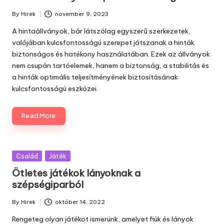
By
Hirek
november 9, 2023
Posted
by
A hintaállványok, bár látszólag egyszerű szerkezetek,
valójában kulcsfontosságú szerepet játszanak a hinták
biztonságos és hatékony használatában. Ezek az állványok
nem csupán tartóelemek, hanem a biztonság, a stabilitás és
a hinták optimális teljesítményének biztosításának
kulcsfontosságú eszközei.
Read More
Posted
Család
Játék
in
Ötletes játékok lányoknak a
szépségiparból
By
Hirek
október 14, 2022
Posted
by
Rengeteg olyan játékot ismerünk, amelyet fiúk és lányok