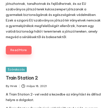
játszhatnak, tanulhatnak és fejlődhetnek, és az EU
szabványos játszóterek kulcsszerepet játszanak a
gyermekek biztonságának és egészségének védelmében.
Ezek a szigorú EU szabványos játszótér irányelvek nemcsak
a gyermekjátékok megfelelőségét ellenőrzik, hanem egy
valódi biztonsági hálót teremtenek a játszótereken, amely
megvéd a sérülésektől és balesetektől.
Read More
Posted
Szórakozás
in
Train Station 2
By
Hirek
május 18, 2021
Posted
by
A Train Station 2-vel vedd a kezedbe az irányítást és állítsd
helyre a dolgokat.