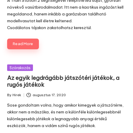
A Train Station 2 segítségével felépítheted saját, gyorsan
növekvő vasútbirodalmadat. Itt nem a kaotikus ingázást kell
megoldanod, hanem inkább a garázsban található
modellvasutat kell életre keltened.
Csodálatos tájakon zakatolhatsz keresztül.
Read More
Posted
Szórakozás
in
Az egyik legdrágább játszótéri játékok, a
rugós játékok
By
Hirek
augusztus 17, 2020
Posted
by
Sose gondoltam volna, hogy amikor kimegyek a játszótérre,
akkor nem a mászóka, és nem a különféle különlegesebbnél
különlegesebb játékok a legnagyobb anyagi értékű
eszközök, hanem a
vidám színű rugós játékok.