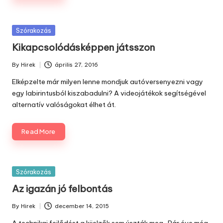
Posted
Szórakozás
in
Kikapcsolódásképpen játsszon
By
Hirek
április 27, 2016
Posted
by
Elképzelte már milyen lenne mondjuk autóversenyezni vagy
egy labirintusból kiszabadulni? A
videojátékok
segítségével
alternatív valóságokat élhet át.
Read More
Posted
Szórakozás
in
Az igazán jó felbontás
By
Hirek
december 14, 2015
Posted
by
A technikai fejlődést a kijelzők sem úszták meg. Pár éve még