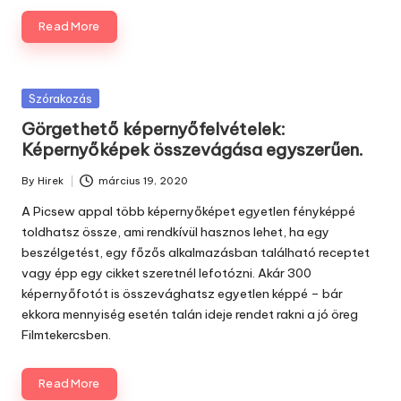
Read More
Posted
Szórakozás
in
Görgethető képernyőfelvételek:
Képernyőképek összevágása egyszerűen.
By
Hirek
március 19, 2020
Posted
by
A Picsew appal több képernyőképet egyetlen fényképpé
toldhatsz össze, ami rendkívül hasznos lehet, ha egy
beszélgetést, egy főzős alkalmazásban található receptet
vagy épp egy cikket szeretnél lefotózni. Akár 300
képernyőfotót is összevághatsz egyetlen képpé – bár
ekkora mennyiség esetén talán ideje rendet rakni a jó öreg
Filmtekercsben.
Read More