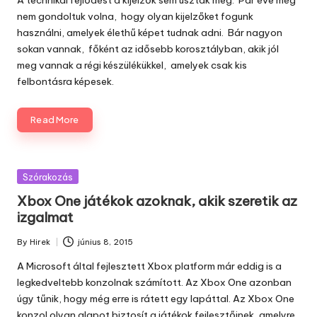
nem gondoltuk volna, hogy olyan kijelzőket fogunk
használni, amelyek élethű képet tudnak adni. Bár nagyon
sokan vannak, főként az idősebb korosztályban, akik jól
meg vannak a régi készülékükkel, amelyek csak kis
felbontásra képesek.
Read More
Posted
Szórakozás
in
Xbox One játékok azoknak, akik szeretik az
izgalmat
By
Hirek
június 8, 2015
Posted
by
A Microsoft által fejlesztett Xbox platform már eddig is a
legkedveltebb konzolnak számított. Az Xbox One azonban
úgy tűnik, hogy még erre is rátett egy lapáttal. Az Xbox One
konzol olyan alapot biztosít a játékok fejlesztőinek, amelyre