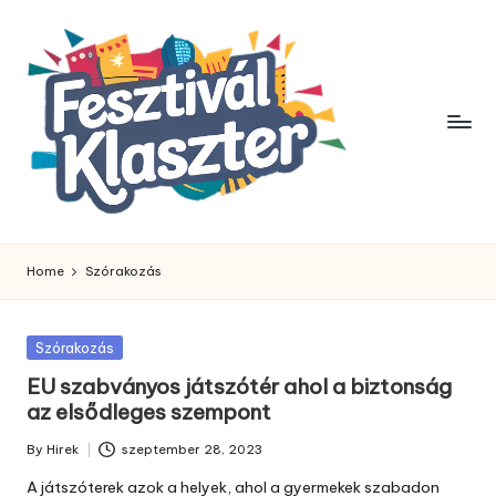
Skip
to
content
Home
Szórakozás
Posted
Szórakozás
in
EU szabványos játszótér ahol a biztonság
az elsődleges szempont
By
Hirek
szeptember 28, 2023
Posted
by
A játszóterek azok a helyek, ahol a gyermekek szabadon