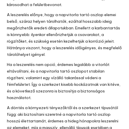
károsodhat a felületbevonat.
A leszerelés előnye, hogy a napvitorla tartó oszlop elemei
belső, száraz helyen tárolhatók, ezáltal hosszabb ideig
megőrizhetők eredeti állapotukban. Emellett a karbantartás
is könnyebb: ilyenkor ellenőrizhetjük a csavarokat, a
rögzítőket, és szükség esetén kezelhetjük a korrózió jeleit.
Hátránya viszont, hogy a leszerelés időigényes, és megfelelő
tárolóhelyet igényel.
Ha a leszerelés nem opció, érdemes legalább a vitorlát
eltávolítani, és a napvitorla tartó oszlopot stabilan
rögzíteni, valamint egy vízálló takarással védeni a
fémfelületet. Így a szerkezet kisebb kockázatnak van kitéve,
és a következő szezonra is biztosítja a biztonságos
használatot.
A döntés a környezeti tényezőktől és a szerkezet típusától
függ: aki biztosítani szeretné a napvitorla tartó oszlop
hosszú élettartamát, érdemes a hideg hónapokra leszerelni
az elemeket, míg a masszív, ellenálló típusok esetében a