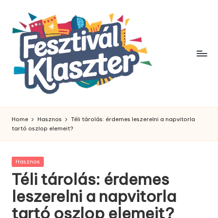
Skip
to
content
Home
Hasznos
Téli tárolás: érdemes leszerelni a napvitorla
tartó oszlop elemeit?
Posted
Hasznos
in
Téli tárolás: érdemes
leszerelni a napvitorla
tartó oszlop elemeit?