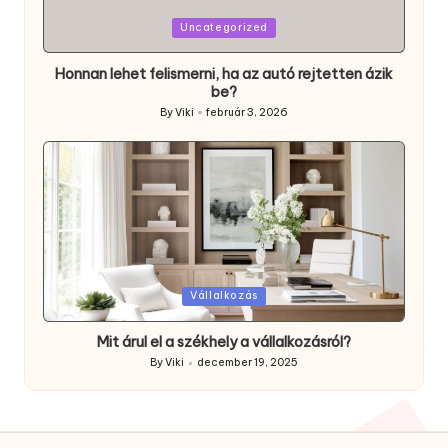
Posted
Uncategorized
in
Honnan lehet felismerni, ha az autó rejtetten ázik
be?
By
Viki
február 3, 2026
Posted
by
Posted
Vállalkozás
in
Mit árul el a székhely a vállalkozásról?
By
Viki
december 19, 2025
Posted
by