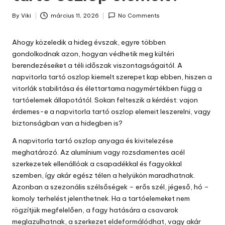
By
Viki
március 11, 2026
No Comments
Posted
by
Ahogy közeledik a hideg évszak, egyre többen
gondolkodnak azon, hogyan védhetik meg kültéri
berendezéseiket a téli időszak viszontagságaitól. A
napvitorla tartó oszlop kiemelt szerepet kap ebben, hiszen a
vitorlák stabilitása és élettartama nagymértékben függ a
tartóelemek állapotától. Sokan felteszik a kérdést: vajon
érdemes-e a napvitorla tartó oszlop elemeit leszerelni, vagy
biztonságban van a hidegben is?
A
napvitorla tartó oszlop
anyaga és kivitelezése
meghatározó. Az alumínium vagy rozsdamentes acél
szerkezetek ellenállóak a csapadékkal és fagyokkal
szemben, így akár egész télen a helyükön maradhatnak.
Azonban a szezonális szélsőségek – erős szél, jégeső, hó –
komoly terhelést jelenthetnek. Ha a tartóelemeket nem
rögzítjük megfelelően, a fagy hatására a csavarok
meglazulhatnak, a szerkezet eldeformálódhat, vagy akár