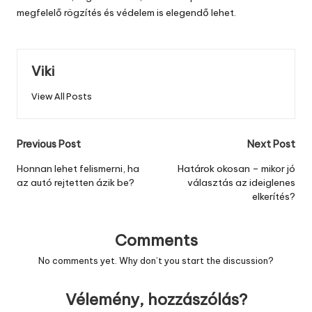
megfelelő rögzítés és védelem is elegendő lehet.
Viki
View All Posts
Post
Previous Post
Next Post
navigation
Honnan lehet felismerni, ha
Határok okosan – mikor jó
az autó rejtetten ázik be?
választás az ideiglenes
elkerítés?
Comments
No comments yet. Why don’t you start the discussion?
Vélemény, hozzászólás?