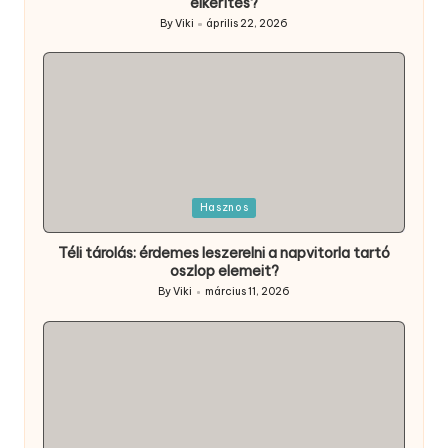
elkerítés?
By
Viki
április 22, 2026
Posted
by
Posted
Hasznos
in
Téli tárolás: érdemes leszerelni a napvitorla tartó
oszlop elemeit?
By
Viki
március 11, 2026
Posted
by