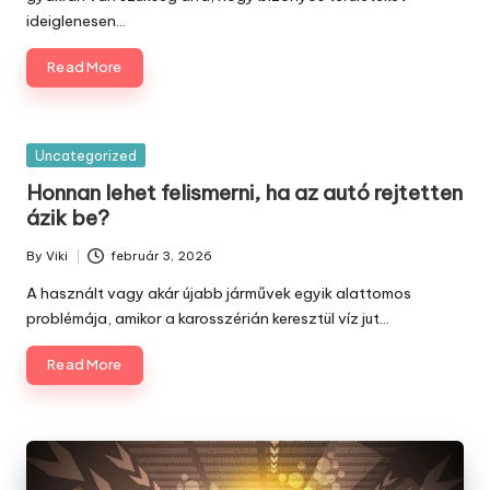
ideiglenesen…
Read More
Posted
Uncategorized
in
Honnan lehet felismerni, ha az autó rejtetten
ázik be?
By
Viki
február 3, 2026
Posted
by
A használt vagy akár újabb járművek egyik alattomos
problémája, amikor a karosszérián keresztül víz jut…
Read More