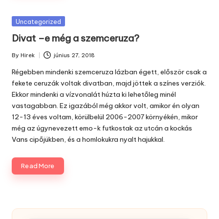
Posted
Uncategorized
in
Divat –e még a szemceruza?
By
Hirek
június 27, 2018
Posted
by
Régebben mindenki szemceruza lázban égett, először csak a
fekete ceruzák voltak divatban, majd jöttek a színes verziók.
Ekkor mindenki a vízvonalát húzta ki lehetőleg minél
vastagabban. Ez igazából még akkor volt, amikor én olyan
12-13 éves voltam, körülbelül 2006-2007 környékén, mikor
még az úgynevezett emo-k futkostak az utcán a kockás
Vans cipőjükben, és a homlokukra nyalt hajukkal.
Read More