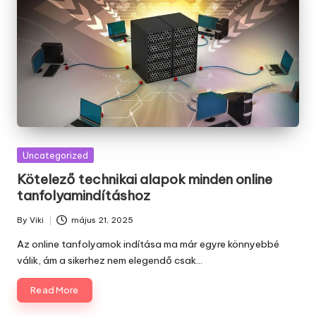
Posted
Uncategorized
in
Kötelező technikai alapok minden online
tanfolyamindításhoz
By
Viki
május 21, 2025
Posted
by
Az online tanfolyamok indítása ma már egyre könnyebbé
válik, ám a sikerhez nem elegendő csak…
Read More