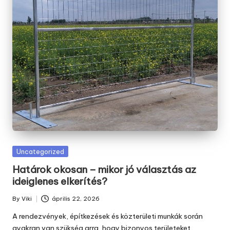
Posted
Uncategorized
in
Határok okosan – mikor jó választás az
ideiglenes elkerítés?
By
Viki
április 22, 2026
Posted
by
A rendezvények, építkezések és közterületi munkák során
gyakran van szükség arra, hogy bizonyos területeket