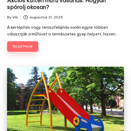
Akciós kültéri műfű vásárlás: Hogyan
spórolj okosan?
By
Viki
augusztus 21, 2025
Posted
by
A kertépítés vagy teraszfelújítás során egyre többen
választják a műfüvet a természetes gyep helyett, hiszen…
Read More