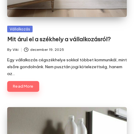
Posted
Vállalkozás
in
Mit árul el a székhely a vállalkozásról?
By
Viki
december 19, 2025
Posted
by
Egy vállalkozás cégszékhelye sokkal többet kommunikál, mint
elsőre gondolnánk. Nem pusztán jogi kötelezettség, hanem
az…
Read More