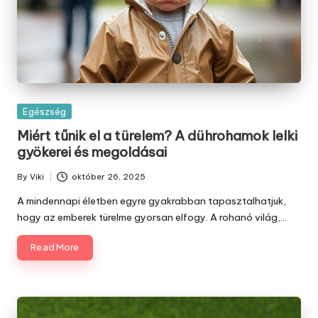
Posted
Egészség
in
Miért tűnik el a türelem? A dührohamok lelki
gyökerei és megoldásai
By
Viki
október 26, 2025
Posted
by
A mindennapi életben egyre gyakrabban tapasztalhatjuk,
hogy az emberek türelme gyorsan elfogy. A rohanó világ,…
Read More