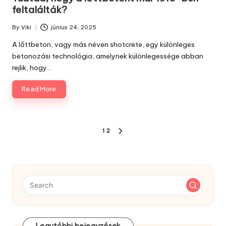
feltalálták?
By
Viki
június 24, 2025
Posted
by
A lőttbeton, vagy más néven shotcrete, egy különleges
betonozási technológia, amelynek különlegessége abban
rejlik, hogy…
Read More
Bejegyzés
1
2
NEXT
navigáció
PAGE