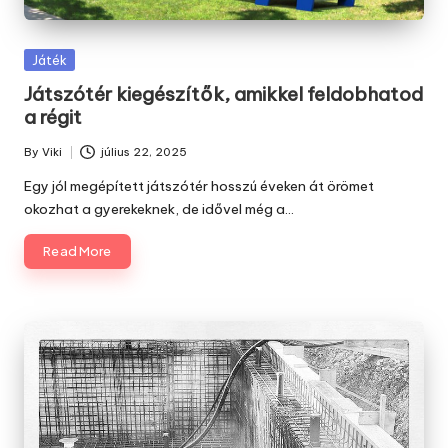
Posted
Játék
in
Játszótér kiegészítők, amikkel feldobhatod
a régit
By
Viki
július 22, 2025
Posted
by
Egy jól megépített játszótér hosszú éveken át örömet
okozhat a gyerekeknek, de idővel még a…
Read More