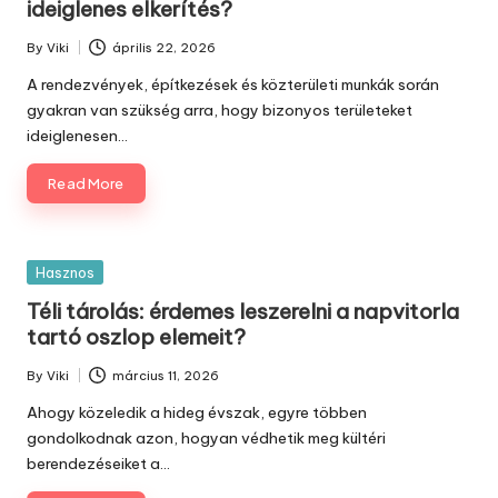
ideiglenes elkerítés?
By
Viki
április 22, 2026
Posted
by
A rendezvények, építkezések és közterületi munkák során
gyakran van szükség arra, hogy bizonyos területeket
ideiglenesen…
Read More
Posted
Hasznos
in
Téli tárolás: érdemes leszerelni a napvitorla
tartó oszlop elemeit?
By
Viki
március 11, 2026
Posted
by
Ahogy közeledik a hideg évszak, egyre többen
gondolkodnak azon, hogyan védhetik meg kültéri
berendezéseiket a…