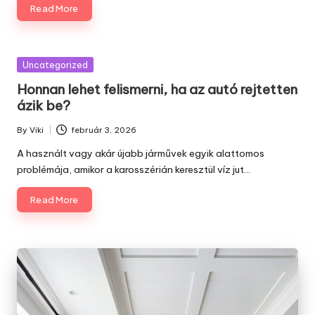
Read More
Posted
Uncategorized
in
Honnan lehet felismerni, ha az autó rejtetten
ázik be?
By
Viki
február 3, 2026
Posted
by
A használt vagy akár újabb járművek egyik alattomos
problémája, amikor a karosszérián keresztül víz jut…
Read More