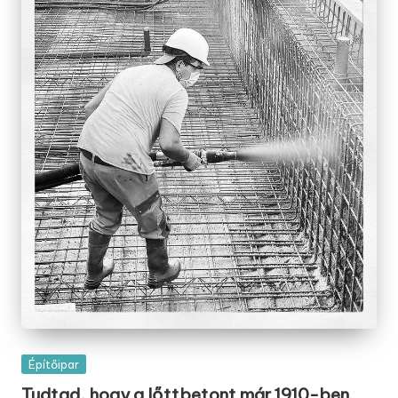
Posted
Építőipar
in
Tudtad, hogy a lőttbetont már 1910-ben