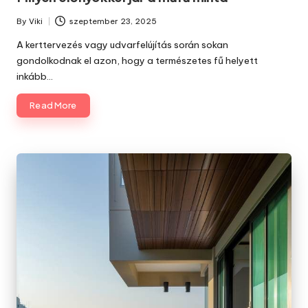
By
Viki
szeptember 23, 2025
Posted
by
A kerttervezés vagy udvarfelújítás során sokan
gondolkodnak el azon, hogy a természetes fű helyett
inkább…
Read More