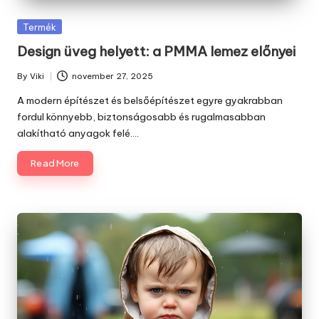
Posted
Termék
in
Design üveg helyett: a PMMA lemez előnyei
By
Viki
november 27, 2025
Posted
by
A modern építészet és belsőépítészet egyre gyakrabban
fordul könnyebb, biztonságosabb és rugalmasabban
alakítható anyagok felé.…
Read More