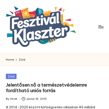
Skip
to
content
Home
Zöld
Posted
Zöld
in
Jelentősen nő a természetvédelemre
fordítható uniós forrás
By
Hirek
június 18, 2015
Posted
by
A 2014-2020 közötti költségvetési ciklusban 46 milliárd