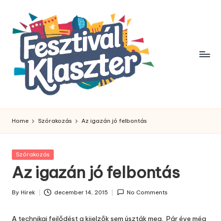
Skip
to
content
Home
Szórakozás
Az igazán jó felbontás
Posted
Szórakozás
in
Az igazán jó felbontás
By
Hirek
december 14, 2015
No Comments
Posted
by
A technikai fejlődést a kijelzők sem úszták meg. Pár éve még