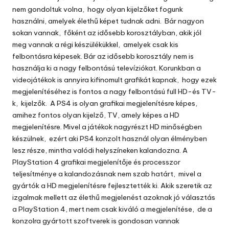
nem gondoltuk volna, hogy olyan kijelzőket fogunk
használni, amelyek élethű képet tudnak adni. Bár nagyon
sokan vannak, főként az idősebb korosztályban, akik jól
meg vannak a régi készülékükkel, amelyek csak kis
felbontásra képesek.
Bár az idősebb korosztály nem is
használja ki a nagy felbontású televíziókat. Korunkban a
videojátékok is annyira kifinomult grafikát kapnak, hogy ezek
megjelenítéséhez is fontos a nagy felbontású full HD-és TV-
k, kijelzők. A PS4 is olyan grafikai megjelenítésre képes,
amihez fontos olyan kijelző, TV, amely képes a HD
megjelenítésre. Mivel a
játékok
nagyrészt HD minőségben
készülnek, ezért aki PS4 konzolt használ olyan élményben
lesz része, mintha valódi helyszíneken kalandozna. A
PlayStation 4 grafikai megjelenítője és processzor
teljesítménye a kalandozásnak nem szab határt, mivel a
gyártók a HD megjelenítésre fejlesztették ki. Akik szeretik az
izgalmak mellett az élethű megjelenést azoknak jó választás
a PlayStation 4, mert nem csak kiváló a megjelenítése, de a
konzolra gyártott szoftverek is gondosan vannak