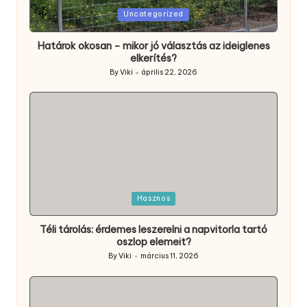
Posted
Uncategorized
in
Határok okosan – mikor jó választás az ideiglenes
elkerítés?
By
Viki
április 22, 2026
Posted
by
Posted
Hasznos
in
Téli tárolás: érdemes leszerelni a napvitorla tartó
oszlop elemeit?
By
Viki
március 11, 2026
Posted
by