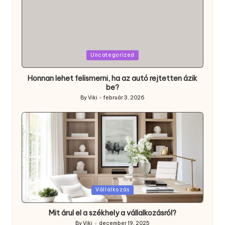
Posted
Uncategorized
in
Honnan lehet felismerni, ha az autó rejtetten ázik
be?
By
Viki
február 3, 2026
Posted
by
Posted
Vállalkozás
in
Mit árul el a székhely a vállalkozásról?
By
Viki
december 19, 2025