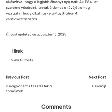
elkészítve, hogy a legjobb élményt nyújtsák. Aki PS4-et
szeretne vásárolni, annak érdemes a tévéjét is meg
vizsgálni, hogy alkalmas-e a PlayStation 4
csatlakoztatására.
Last updated on augusztus 13, 2025
Hirek
View All Posts
Post
Previous Post
Next Post
navigation
3 magyar érmet szereztek a
Dekorálj!
tornászok
Comments