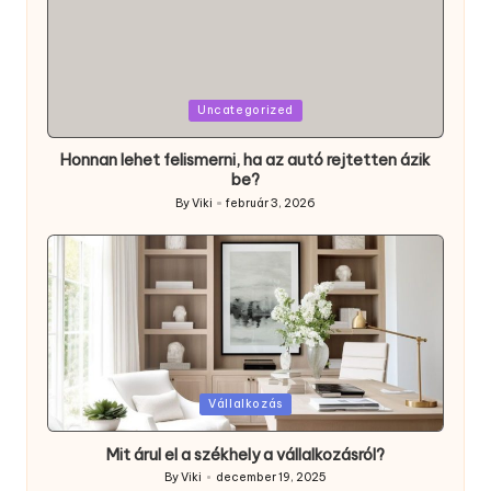
Posted
Uncategorized
in
Honnan lehet felismerni, ha az autó rejtetten ázik
be?
By
Viki
február 3, 2026
Posted
by
Posted
Vállalkozás
in
Mit árul el a székhely a vállalkozásról?
By
Viki
december 19, 2025
Posted