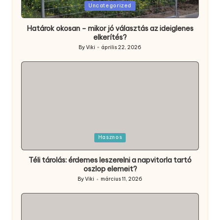
Posted
Uncategorized
in
Határok okosan – mikor jó választás az ideiglenes
elkerítés?
By
Viki
április 22, 2026
Posted
by
Posted
Hasznos
in
Téli tárolás: érdemes leszerelni a napvitorla tartó
oszlop elemeit?
By
Viki
március 11, 2026
Posted
by