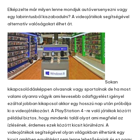
by
Elképzelte már milyen lenne mondjuk autóversenyezni vagy
egy labirintusból kiszabadulni? A
videojátékok
segítségével
alternatív valóságokat élhet át.
Sokan
kikapcsolódásképpen olvasnak vagy sportolnak de ha most
valami olyanra vágyik ami kevesebb odafigyelést igényel
ezáltal jobban kikapcsol akkor egy hosszú nap után próbálja
ki a videojátékozást. A PlayStation 4-re való játékok között
például biztos, hogy mindenki talál olyat ami megfelel az
ízlésének, érdemes ezek között kicsit körülnézni. A
videojátékok segítségével olyan világokban élhetünk egy
kicsit amikben egyébként nem lenne lehetőségünk és ez nagy