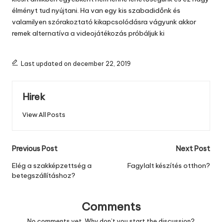
élményt tud nyújtani. Ha van egy kis szabadidőnk és
valamilyen szórakoztató kikapcsolódásra vágyunk akkor
remek alternatíva a videojátékozás próbáljuk ki
Last updated on december 22, 2019
Hirek
View All Posts
Post
Previous Post
Next Post
navigation
Elég a szakképzettség a
Fagylalt készítés otthon?
betegszállításhoz?
Comments
No comments yet. Why don’t you start the discussion?