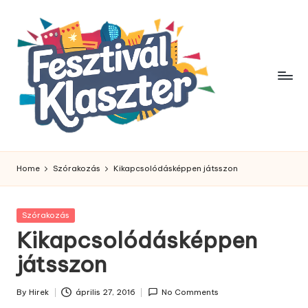
Skip
to
content
Home
Szórakozás
Kikapcsolódásképpen játsszon
Posted
Szórakozás
in
Kikapcsolódásképpen
játsszon
By
Hirek
április 27, 2016
No Comments
Posted