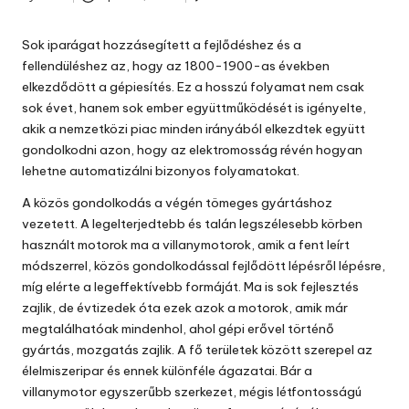
Posted
by
Sok iparágat hozzásegített a fejlődéshez és a
fellendüléshez az, hogy az 1800-1900-as években
elkezdődött a gépiesítés. Ez a hosszú folyamat nem csak
sok évet, hanem sok ember együttműködését is igényelte,
akik a nemzetközi piac minden irányából elkezdtek együtt
gondolkodni azon, hogy az elektromosság révén hogyan
lehetne automatizálni bizonyos folyamatokat.
A közös gondolkodás a végén tömeges gyártáshoz
vezetett. A legelterjedtebb és talán legszélesebb körben
használt motorok ma a villanymotorok, amik a fent leírt
módszerrel, közös gondolkodással fejlődött lépésről lépésre,
míg elérte a legeffektívebb formáját. Ma is sok fejlesztés
zajlik, de évtizedek óta ezek azok a motorok, amik már
megtalálhatóak mindenhol, ahol gépi erővel történő
gyártás, mozgatás zajlik. A fő területek között szerepel az
élelmiszeripar és ennek különféle ágazatai. Bár a
villanymotor
egyszerűbb szerkezet
, mégis létfontosságú