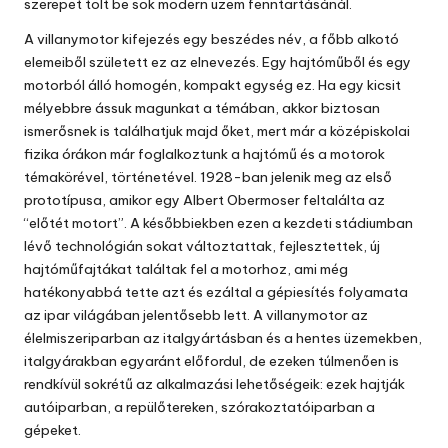
szerepet tölt be sok modern üzem fenntartásánál.
A villanymotor kifejezés egy beszédes név, a főbb alkotó
elemeiből született ez az elnevezés. Egy hajtóműből és egy
motorból álló homogén, kompakt egység ez. Ha egy kicsit
mélyebbre ássuk magunkat a témában, akkor biztosan
ismerősnek is találhatjuk majd őket, mert már a középiskolai
fizika órákon már foglalkoztunk a hajtómű és a motorok
témakörével, történetével. 1928-ban jelenik meg az első
prototípusa, amikor egy Albert Obermoser feltalálta az
“előtét motort”. A későbbiekben ezen a kezdeti stádiumban
lévő technológián sokat változtattak, fejlesztettek, új
hajtóműfajtákat találtak fel a motorhoz, ami még
hatékonyabbá tette azt és ezáltal a gépiesítés folyamata
az ipar világában jelentősebb lett. A villanymotor az
élelmiszeriparban az italgyártásban és a hentes üzemekben,
italgyárakban egyaránt előfordul, de ezeken túlmenően is
rendkívül sokrétű az alkalmazási lehetőségeik: ezek hajtják
autóiparban, a repülőtereken, szórakoztatóiparban a
gépeket.