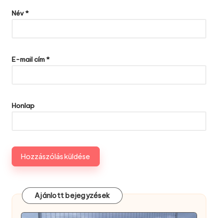
Név
*
E-mail cím
*
Honlap
Ajánlott bejegyzések