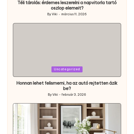
Téli tárolás: érdemes leszerelni a napvitorla tartó
oszlop elemeit?
By
Viki
március 11, 2026
Posted
by
Posted
Uncategorized
in
Honnan lehet felismerni, ha az autó rejtetten ázik
be?
By
Viki
február 3, 2026
Posted
by