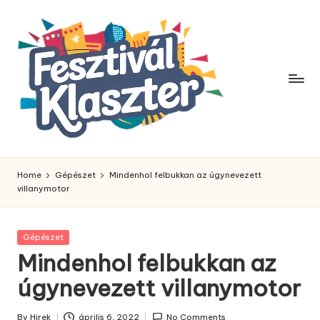
Skip
to
content
Home
Gépészet
Mindenhol felbukkan az úgynevezett
villanymotor
Posted
Gépészet
in
Mindenhol felbukkan az
úgynevezett villanymotor
By
Hirek
április 6, 2022
No Comments