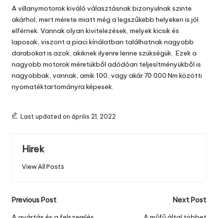
A villanymotorok kiváló választásnak bizonyulnak szinte
akárhol, mert mérete miatt még a legszűkebb helyeken is jól
elférnek. Vannak olyan kivitelezések, melyek kicsik és
laposak, viszont a piaci kínálatban találhatnak nagyobb
darabokat is azok, akiknek ilyenre lenne szükségük. Ezek a
nagyobb motorok méretükből adódóan teljesítményükből is
nagyobbak, vannak, amik 100, vagy akár 70 000 Nm közötti
nyomatéktartományra képesek.
Last updated on április 21, 2022
Hirek
View All Posts
Post
Previous Post
Next Post
A gyártás és a felszerelés
A műfű által többet