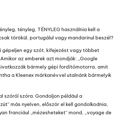
tényleg, tényleg, TÉNYLEG használnia kell a
 csak törökül, portugálul vagy mandarinul beszél?
 gépeljen egy szót, kifejezést vagy többet
. Amikor az emberek azt mondják: „Google
 hivatkozzák bármely gépi fordítómotorra, amit
ntha a Kleenex márkanévvel utalnánk bármelyik
l szóról szóra. Gondoljon például a
út” más nyelven, először el kell gondolkodnia,
ogyan franciául „mézesheteket” mond, „voyage de