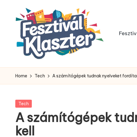
Skip
to
Fesztiv
content
Home
Tech
A számítógépek tudnak nyelveket fordítani
Posted
Tech
in
A számítógépek tudna
kell