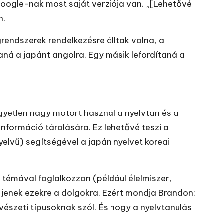
Google-nak most saját verziója van. „[Lehetővé
n.
grendszerek rendelkezésre álltak volna, a
á a japánt angolra. Egy másik lefordítaná a
gyetlen nagy motort használ a nyelvtan és a
nformáció tárolására. Ez lehetővé teszi a
elvű) segítségével a japán nyelvet koreai
 témával foglalkozzon (például élelmiszer,
jjenek ezekre a dolgokra. Ezért mondja Brandon:
észeti típusoknak szól. És hogy a nyelvtanulás