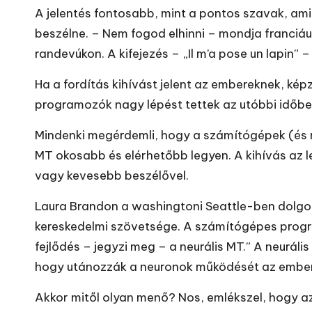
A jelentés fontosabb, mint a pontos szavak, amiko
beszélne. – Nem fogod elhinni – mondja franciáu
randevúkon. A kifejezés – „Il m’a pose un lapin” –
Ha a fordítás kihívást jelent az embereknek, képz
programozók nagy lépést tettek az utóbbi időbe
Mindenki megérdemli, hogy a számítógépek (és 
MT okosabb és elérhetőbb legyen. A kihívás az l
vagy kevesebb beszélővel.
Laura Brandon a washingtoni Seattle-ben dolgozi
kereskedelmi szövetsége. A számítógépes progr
fejlődés – jegyzi meg – a neurális MT.” A neuráli
hogy utánozzák a neuronok működését az emberi a
Akkor mitől olyan menő? Nos, emlékszel, hogy az