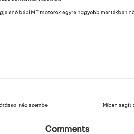
megjelenő bébi MT motorok egyre nagyobb mértékben n
járással néz szembe
Miben segít 
Comments