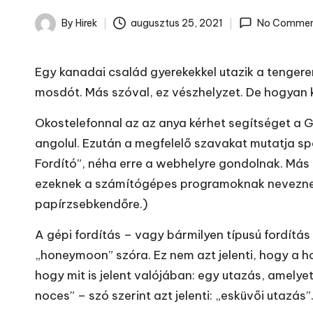
By
Hirek
augusztus 25, 2021
No Commen
Posted
by
Egy kanadai család gyerekekkel utazik a tengere
mosdót. Más szóval, ez vészhelyzet. De hogyan ké
Okostelefonnal az az anya kérhet segítséget a Go
angolul. Ezután a megfelelő szavakat mutatja s
Fordító”, néha erre a webhelyre gondolnak. Más 
ezeknek a számítógépes programoknak neveznek.
papírzsebkendőre.)
A gépi fordítás – vagy bármilyen típusú fordítá
„honeymoon” szóra. Ez nem azt jelenti, hogy a ho
hogy mit is jelent valójában: egy utazás, amely
noces” – szó szerint azt jelenti: „esküvői utazás”