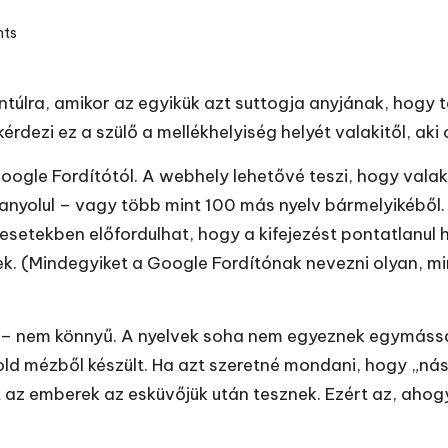
ts
ntúlra, amikor az egyikük azt suttogja anyjának, hogy 
rdezi ez a szülő a mellékhelyiség helyét valakitől, aki
ogle Fordítótól. A webhely lehetővé teszi, hogy valaki
panyolul – vagy több mint 100 más nyelv bármelyikéből
esetekben előfordulhat, hogy a kifejezést pontatlanul
 (Mindegyiket a Google Fordítónak nevezni olyan, mi
s – nem könnyű. A nyelvek soha nem egyeznek egymássa
ld mézből készült. Ha azt szeretné mondani, hogy „nász
et az emberek az esküvőjük után tesznek. Ezért az, ah
.