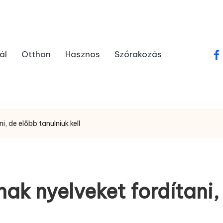
ál
Otthon
Hasznos
Szórakozás
fa
, de előbb tanulniuk kell
k nyelveket fordítani,