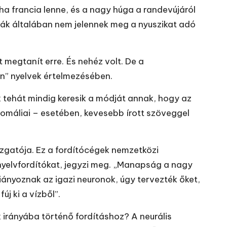
tha francia lenne, és a nagy húga a randevújáról
iák általában nem jelennek meg a nyuszikat adó
t megtanít erre. És nehéz volt. De a
n” nyelvek értelmezésében.
ehát mindig keresik a módját annak, hogy az
zomáliai – esetében, kevesebb írott szöveggel
zgatója. Ez a fordítócégek nemzetközi
yelvfordítókat, jegyzi meg. „Manapság a nagy
 hiányoznak az igazi neuronok, úgy tervezték őket,
j ki a vízből”.
 irányába történő fordításhoz? A neurális