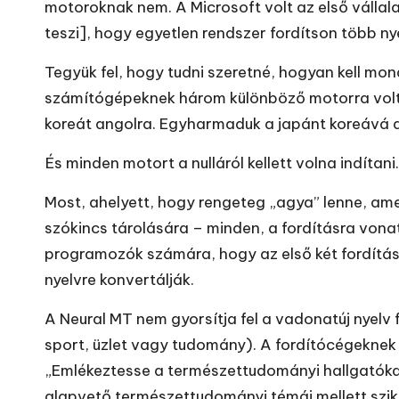
motoroknak nem. A Microsoft volt az első vállal
teszi], hogy egyetlen rendszer fordítson több n
Tegyük fel, hogy tudni szeretné, hogyan kell mond
számítógépeknek három különböző motorra volt s
koreát angolra. Egyharmaduk a japánt koreává a
És minden motort a nulláról kellett volna indítani.
Most, ahelyett, hogy rengeteg „agya” lenne, am
szókincs tárolására – minden, a fordításra vona
programozók számára, hogy az első két fordításb
nyelvre konvertálják.
A Neural MT nem gyorsítja fel a vadonatúj nyelv 
sport, üzlet vagy tudomány). A fordítócégeknek 
„Emlékeztesse a természettudományi hallgatókat
alapvető természettudományi témái mellett szikr