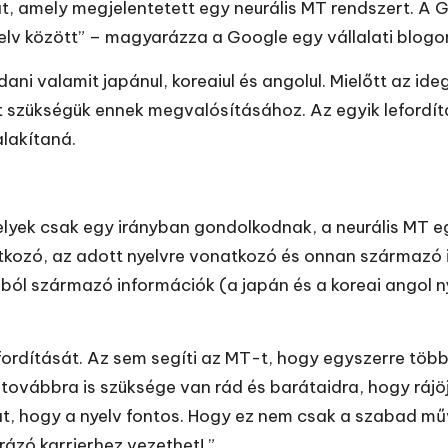
at, amely megjelentetett egy neurális MT rendszert. A 
yelv között” – magyarázza a Google egy vállalati blogo
ani valamit japánul, koreaiul és angolul. Mielőtt az ide
zükségük ennek megvalósításához. Az egyik lefordítan
lakítaná.
elyek csak egy irányban gondolkodnak, a neurális MT e
tkozó, az adott nyelvre vonatkozó és onnan származó i
ól származó információk (a japán és a koreai angol ny
fordítását. Az sem segíti az MT-t, hogy egyszerre több
továbbra is szüksége van rád és barátaidra, hogy rájö
, hogy a nyelv fontos. Hogy ez nem csak a szabad műv
ázó karrierhez vezethet! ”