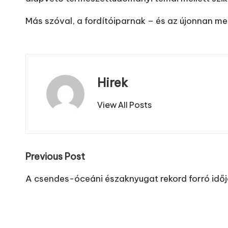
Más szóval, a fordítóiparnak – és az újonnan 
Hirek
View All Posts
Post
Previous Post
navigation
A csendes-óceáni északnyugat rekord forró idő