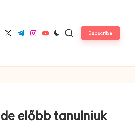
Subscribe
cebook.com
twitter.com
t.me
instagram.com
youtube.com
 de előbb tanulniuk