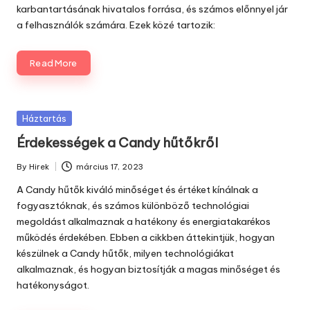
karbantartásának hivatalos forrása, és számos előnnyel jár
a felhasználók számára. Ezek közé tartozik:
Read More
Posted
Háztartás
in
Érdekességek a Candy hűtőkről
By
Hirek
március 17, 2023
Posted
by
A Candy hűtők kiváló minőséget és értéket kínálnak a
fogyasztóknak, és számos különböző technológiai
megoldást alkalmaznak a hatékony és energiatakarékos
működés érdekében. Ebben a cikkben áttekintjük, hogyan
készülnek a Candy hűtők, milyen technológiákat
alkalmaznak, és hogyan biztosítják a magas minőséget és
hatékonyságot.