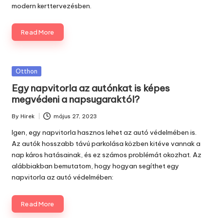
modern kerttervezésben.
Read More
Posted
Otthon
in
Egy napvitorla az autónkat is képes
megvédeni a napsugaraktól?
By
Hirek
május 27, 2023
Posted
by
Igen, egy napvitorla hasznos lehet az autó védelmében is.
Az autók hosszabb távú parkolása közben kitéve vannak a
nap káros hatásainak, és ez számos problémát okozhat. Az
alábbiakban bemutatom, hogy hogyan segíthet egy
napvitorla az autó védelmében:
Read More