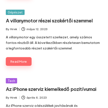
Posted
Gépészet
in
A villanymotor részei szakértői szemmel
By
Hirek
május 12, 2023
Posted
by
A villanymotor egy összetett szerkezet, amely számos
fontos részből áll. A következőkben részletesen bemutatom
a legfontosabb részeit szakértői szemmel.
Read More
Posted
Tech
in
Az iPhone szerviz kiemelkedő pozitívumai
By
Hirek
április 6, 2023
Posted
by
Az iPhone szerviz a
készülékek javításának
és