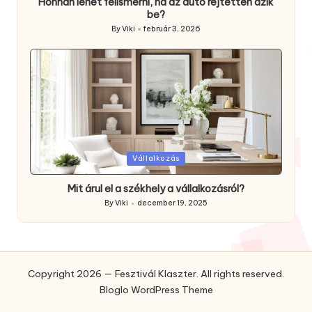
Honnan lehet felismerni, ha az autó rejtetten ázik
be?
By
Viki
február 3, 2026
Posted
by
Posted
Vállalkozás
in
Mit árul el a székhely a vállalkozásról?
By
Viki
december 19, 2025
Posted
by
Copyright 2026 — Fesztivál Klaszter. All rights reserved.
Bloglo WordPress Theme