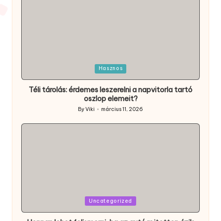
Posted
Hasznos
in
Téli tárolás: érdemes leszerelni a napvitorla tartó
oszlop elemeit?
By
Viki
március 11, 2026
Posted
by
Posted
Uncategorized
in