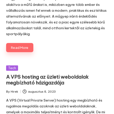
alakítva a műfű árakat is, miközben egyre több ember és
vállalkozás ismeri fel ennek a modern, praktikus és esztétikus
alternatívának az előnyeit. A műgyep iránti érdeklődés
folyamatosan növekszik, és ez a piac egyre szélesebb körű
alkalmazásokat talál, mind otthoni kertektől az üzletekig és
sportpályákig.
Read More
Posted
Tech
in
A VPS hosting az üzleti weboldalak
megbízható házigazdája
By
Hirek
augusztus 8, 2023
Posted
by
A VPS (Virtual Private Server) hosting egy megbízható és
rugalmas megoldás azoknak az üzleti weboldalaknak,
amelyek a maximális teljesítményt és kontrollt igénylik. De mi