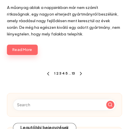
Posted
by
A műanyag ablak a napjainkban már nem számít
ritkaságnak, egy nagyon elterjedt gyártmányról beszélünk,
amely ráadásul nagy fejlődésen ment keresztül az évek
során. De még ha egészen kiváló egy adott gyártmány, nem
lényegtelen, hogy mely falakba telepítik.
Read More
Bejegyzés
1
2
3
4
5
…
13
PREVIOUS
NEXT
navigáció
PAGE
PAGE
Legutóbbi bejegyzések