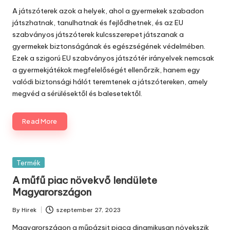
by
A játszóterek azok a helyek, ahol a gyermekek szabadon
játszhatnak, tanulhatnak és fejlődhetnek, és az EU
szabványos játszóterek kulcsszerepet játszanak a
gyermekek biztonságának és egészségének védelmében.
Ezek a szigorú EU szabványos játszótér irányelvek nemcsak
a gyermekjátékok megfelelőségét ellenőrzik, hanem egy
valódi biztonsági hálót teremtenek a játszótereken, amely
megvéd a sérülésektől és balesetektől.
Read More
Posted
Termék
in
A műfű piac növekvő lendülete
Magyarországon
By
Hirek
szeptember 27, 2023
Posted
by
Magyarországon a műpázsit piaca dinamikusan növekszik