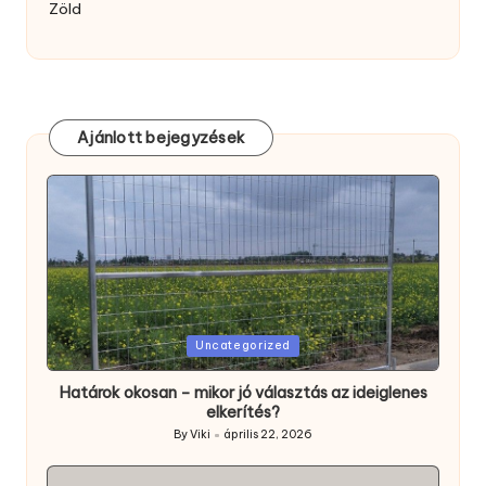
Zöld
Ajánlott bejegyzések
Posted
Uncategorized
in
Határok okosan – mikor jó választás az ideiglenes
elkerítés?
By
Viki
április 22, 2026
Posted
by