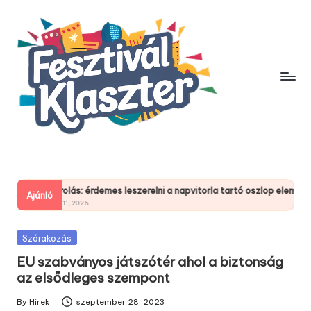
Skip
to
content
éli tárolás: érdemes leszerelni a napvitorla tartó oszlop elemeit?
Honn
Ajánló
árcius 11, 2026
febru
Posted
Szórakozás
in
EU szabványos játszótér ahol a biztonság
az elsődleges szempont
By
Hirek
szeptember 28, 2023
Posted