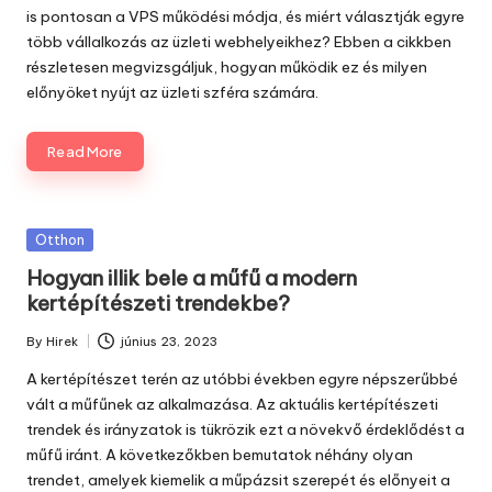
is pontosan a VPS működési módja, és miért választják egyre
több vállalkozás az üzleti webhelyeikhez? Ebben a cikkben
részletesen megvizsgáljuk, hogyan működik ez és milyen
előnyöket nyújt az üzleti szféra számára.
Read More
Posted
Otthon
in
Hogyan illik bele a műfű a modern
kertépítészeti trendekbe?
By
Hirek
június 23, 2023
Posted
by
A kertépítészet terén az utóbbi években egyre népszerűbbé
vált a műfűnek az alkalmazása. Az aktuális kertépítészeti
trendek és irányzatok is tükrözik ezt a növekvő érdeklődést a
műfű iránt. A következőkben bemutatok néhány olyan
trendet, amelyek kiemelik a műpázsit szerepét és előnyeit a