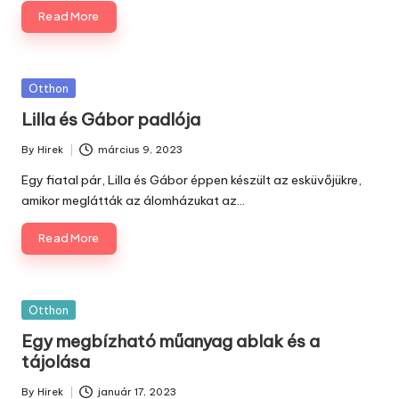
Read More
Posted
Otthon
in
Lilla és Gábor padlója
By
Hirek
március 9, 2023
Posted
by
Egy fiatal pár, Lilla és Gábor éppen készült az esküvőjükre,
amikor meglátták az álomházukat az…
Read More
Posted
Otthon
in
Egy megbízható műanyag ablak és a
tájolása
By
Hirek
január 17, 2023