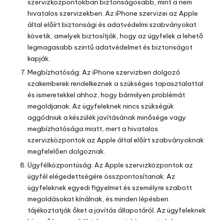
szervizközpontokban biztonságosabb, mint a nem
hivatalos szervizekben. Az iPhone szervizei az Apple
által előírt biztonsági és adatvédelmi szabványokat
követik, amelyek biztosítják, hogy az ügyfelek a lehető
legmagasabb szintű adatvédelmet és biztonságot
kapják.
Megbízhatóság: Az iPhone szervizben dolgozó
szakemberek rendelkeznek a szükséges tapasztalattal
és ismeretekkel ahhoz, hogy bármilyen problémát
megoldjanak. Az ügyfeleknek nincs szükségük
aggódniuk a készülék javításának minősége vagy
megbízhatósága miatt, mert a hivatalos
szervizközpontok az Apple által előírt szabványoknak
megfelelően dolgoznak.
Ügyfélközpontúság: Az Apple szervizközpontok az
ügyfél elégedettségére összpontosítanak. Az
ügyfeleknek egyedi figyelmet és személyre szabott
megoldásokat kínálnak, és minden lépésben
tájékoztatják őket a javítás állapotáról. Az ügyfeleknek