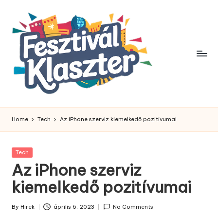
Skip
to
content
Home
Tech
Az iPhone szerviz kiemelkedő pozitívumai
Posted
Tech
in
Az iPhone szerviz
kiemelkedő pozitívumai
By
Hirek
április 6, 2023
No Comments
Posted