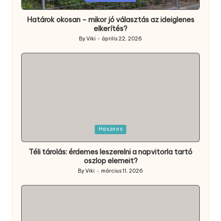
in
Határok okosan – mikor jó választás az ideiglenes
elkerítés?
By
Viki
április 22, 2026
Posted
by
Posted
Hasznos
in
Téli tárolás: érdemes leszerelni a napvitorla tartó
oszlop elemeit?
By
Viki
március 11, 2026
Posted
by