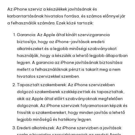
by
Az iPhone szerviz a
készülékek javításának
és
karbantartásának hivatalos forrása, és számos előnnyel jár
a felhasználók számára. Ezek közé tartozik:
Garancia: Az Apple által kínált szervizgarancia
biztosítja, hogy az iPhone-javítások eredeti
alkatrészeket és a legjobb minőségi szabványokat
használják, hogy a készülék a lehető legjobb állapotban
legyen. A garancia az iPhone javításának biztosítása
mellett a felhasználóknak pénzt is takarít meg a nem
hivatalos szervizekkel szemben.
Tapasztalt szakemberek: Az iPhone szervizekben
dolgozó szakemberek szakképzettek és tapasztaltak,
akik az Apple által előírt szabványoknak megfelelően
dolgoznak. Az iPhone szervizek folyamatosan képzik és
frissítik a szakembereiket, hogy minden javítás a lehető
legjobb minőségű és hatékony legyen.
Eredeti alkatrészek: Az iPhone szervizben a javítások
során a hivatalos szervizközpontok az eredeti Apple