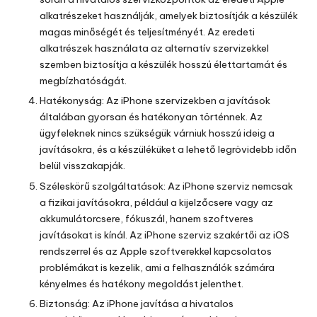
alkatrészeket használják, amelyek biztosítják a készülék
magas minőségét és teljesítményét. Az eredeti
alkatrészek használata az alternatív szervizekkel
szemben biztosítja a készülék hosszú élettartamát és
megbízhatóságát.
Hatékonyság: Az iPhone szervizekben a javítások
általában gyorsan és hatékonyan történnek. Az
ügyfeleknek nincs szükségük várniuk hosszú ideig a
javításokra, és a készüléküket a lehető legrövidebb időn
belül visszakapják.
Széleskörű szolgáltatások: Az iPhone szerviz nemcsak
a fizikai javításokra, például a kijelzőcsere vagy az
akkumulátorcsere, fókuszál, hanem szoftveres
javításokat is kínál. Az iPhone szerviz szakértői az iOS
rendszerrel és az Apple szoftverekkel kapcsolatos
problémákat is kezelik, ami a felhasználók számára
kényelmes és hatékony megoldást jelenthet.
Biztonság: Az iPhone javítása a hivatalos