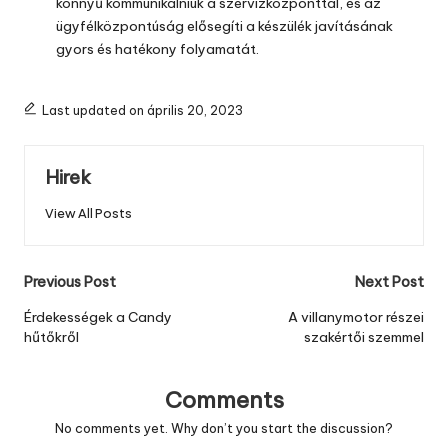
könnyű kommunikálniuk a szervizközponttal, és az
ügyfélközpontúság elősegíti a készülék javításának
gyors és hatékony folyamatát.
Last updated on április 20, 2023
Hirek
View All Posts
Post
Previous Post
Next Post
navigation
Érdekességek a Candy
A villanymotor részei
hűtőkről
szakértői szemmel
Comments
No comments yet. Why don’t you start the discussion?