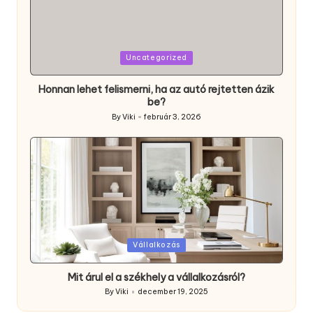
Posted
Uncategorized
in
Honnan lehet felismerni, ha az autó rejtetten ázik
be?
By
Viki
február 3, 2026
Posted
by
Posted
Vállalkozás
in
Mit árul el a székhely a vállalkozásról?
By
Viki
december 19, 2025
Posted
by