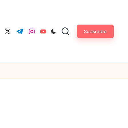
Subscribe
cebook.com
twitter.com
t.me
instagram.com
youtube.com