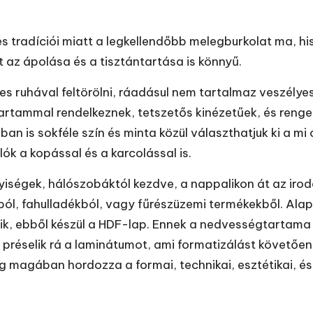
és tradíciói miatt a legkellendőbb melegburkolat ma, h
tt az ápolása és a tisztántartása is könnyű.
s ruhával feltörölni, ráadásul nem tartalmaz veszélye
tartammal rendelkeznek, tetszetős kinézetűek, és renge
is sokféle szín és minta közül választhatjuk ki a mi o
lók a kopással és a karcolással is.
lyiségek, hálószobáktól kezdve, a nappalikon át az irod
ból, fahulladékból, vagy fűrészüzemi termékekből. Ala
lik, ebből készül a HDF-lap. Ennek a nedvességtartama a
a préselik rá a laminátumot, ami formatizálást követőe
magában hordozza a formai, technikai, esztétikai, és 