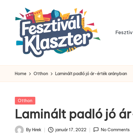
Skip
to
Fesztiv
content
Home
Otthon
Laminált padló jó ár-érték arányban
Posted
Otthon
in
Laminált padló jó á
By
Hirek
január 17, 2022
No Comments