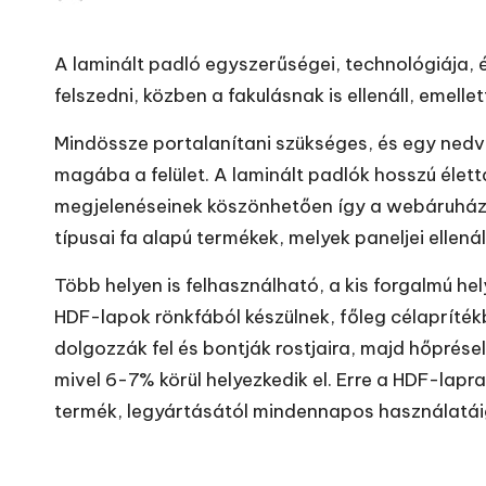
Posted
by
A laminált padló egyszerűségei, technológiája, 
felszedni, közben a fakulásnak is ellenáll, emelle
Mindössze portalanítani szükséges, és egy nedve
magába a felület. A laminált padlók hosszú élet
megjelenéseinek köszönhetően így a webáruházban 
típusai
fa alapú termékek, melyek paneljei ellenál
Több helyen is felhasználható, a kis forgalmú he
HDF-lapok rönkfából készülnek, főleg célapríték
dolgozzák fel és bontják rostjaira, majd hőprése
mivel 6-7% körül helyezkedik el. Erre a HDF-lapr
termék, legyártásától mindennapos használatáig 