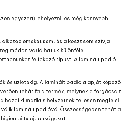
iszen egyszerű lehelyezni, és még könnyebb
s alkotóelemeket sem, és a koszt sem szívja
teg módon variálhatjuk különféle
tthonunkat felfokozó típust. A laminált padló
ák és üzletekig. A laminált padló alapját képező
pvetően tehát fa a termék, melynek a forgácsait
 hazai klimatikus helyzetnek teljesen megfelel,
n válik laminált padlóvá. Összességében tehát a
higiéniai tulajdonságokat.