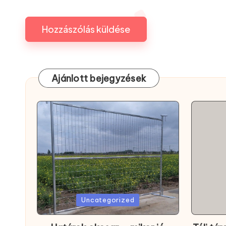
Ajánlott bejegyzések
Posted
Posted
Uncategorized
in
in