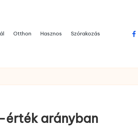
ál
Otthon
Hasznos
Szórakozás
fa
r-érték arányban