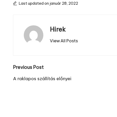
Last updated on január 28, 2022
Hirek
View All Posts
Post
Previous Post
navigation
A raklapos szállítás előnyei