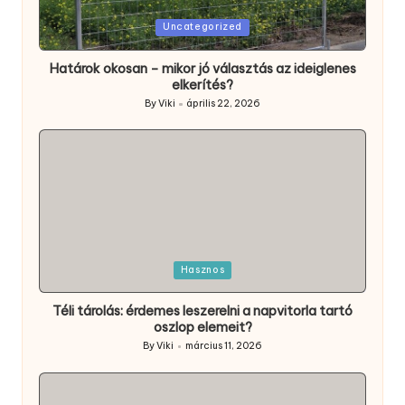
Posted
Uncategorized
in
Határok okosan – mikor jó választás az ideiglenes
elkerítés?
By
Viki
április 22, 2026
Posted
by
Posted
Hasznos
in
Téli tárolás: érdemes leszerelni a napvitorla tartó
oszlop elemeit?
By
Viki
március 11, 2026
Posted
by