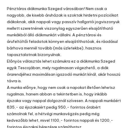
by
Pénztáros diákmunka Szeged városában! Nem csak a
nagyobb, de kisebb áruházak is szoktak hirdetni pozíciókat
diákoknak, akik nappali vagy passzív hallgatói jogviszonyuk
mellett szeretnének viszonylag egyszerűen elsajátítható
munkákból álló diákmunkát vállalni. A pénztárosi és
árufeltöltői feladatok könnyen elsajátíthatóak, és ráadásul
bárhova mennél tovább (más üzletekbe), hasznos
tapasztalatnak bizonyulnak.
Előnyös választás lehet számukra ez a diákmunka Szeged
egyik Tescojában, mely rugalmasan végezhető, a diák
órarendjéhez maximálisan igazodó munkát kínál, akár hosszú
távra is.
A munka előnye, hogy nem csak a napokat illetően lehetsz
rugalmas, hanem abban a tekintetben is, hogy inkább
éjszaka vagy nappal dolgoznál szívesen. A nappali munkáért
835,- az éjszakaiért pedig 950,- forintos órabért
számolnak fel, a hétvégi munkavégzés pedig még
kedvezőbb lehet, mivel 1100,- forintos nappali és 1200,-
forintos éjszakai bérezésre számíthatsz.