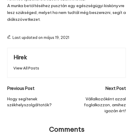
A munka betöltéséhez pusztán egy egészségügyi kiskönyvre
lesz szükséged, melyet ha nem tudtál még beszerezni, segít a
diákszövetkezet.
Last updated on május 19, 2021
Hirek
View All Posts
Post
Previous Post
Next Post
navigation
Hogy segítenek
Vállalkozóként azzal
székhelyszolgáltatók?
foglalkozzon, amihez
igazán ért!
Comments