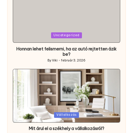
Posted
Uncategorized
in
Honnan lehet felismerni, ha az autó rejtetten ázik
be?
By
Viki
február 3, 2026
Posted
by
Posted
Vállalkozás
in
Mit árul el a székhely a vállalkozásról?