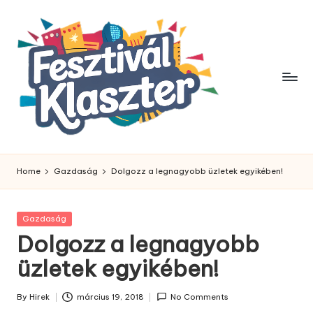
Skip
to
content
Home
Gazdaság
Dolgozz a legnagyobb üzletek egyikében!
Posted
Gazdaság
in
Dolgozz a legnagyobb
üzletek egyikében!
By
Hirek
március 19, 2018
No Comments
Posted