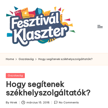
Skip
to
content
Home
Gazdaság
Hogy segítenek székhelyszolgáltatók?
Posted
Gazdaság
in
Hogy segítenek
székhelyszolgáltatók?
By
Hirek
március 15, 2018
No Comments
Posted