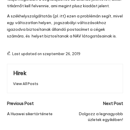
titkárnőt kell felvennie, ami megint plusz kiadást jelent.
A székhelyszolgáltatás (
pl. itt
) ezen a problémán segít, mivel
egy változatlan helyen, jogszabályi változásokhoz
igazodva biztosítanak állandó postacímet a cégek
számára, és helyet biztosítanak a NAV látogatásainak is.
Last updated on szeptember 26, 2019
Hirek
View All Posts
Post
Previous Post
Next Post
navigation
A Huawei sikertörténete
Dolgozz a legnagyobb
üzletek egyikében!