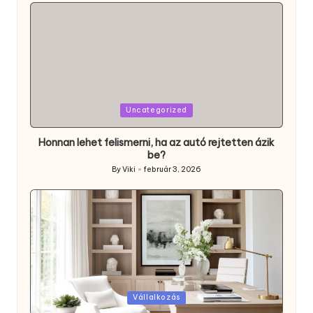
Posted
Uncategorized
in
Honnan lehet felismerni, ha az autó rejtetten ázik
be?
By
Viki
február 3, 2026
Posted
by
Posted
Vállalkozás
in