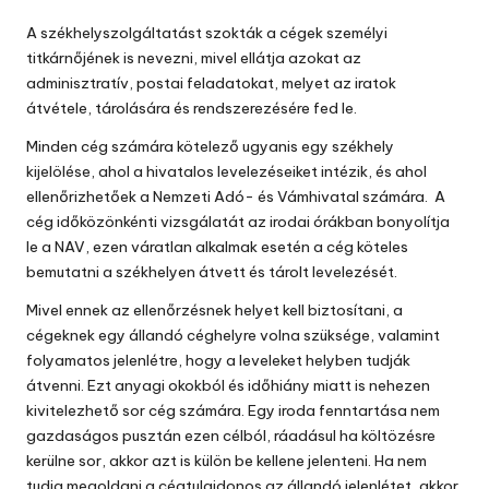
by
A székhelyszolgáltatást szokták a cégek személyi
titkárnőjének is nevezni, mivel ellátja azokat az
adminisztratív, postai feladatokat, melyet az iratok
átvétele, tárolására és rendszerezésére fed le.
Minden cég számára kötelező ugyanis egy székhely
kijelölése, ahol a hivatalos levelezéseiket intézik, és ahol
ellenőrizhetőek a Nemzeti Adó- és Vámhivatal számára. A
cég időközönkénti vizsgálatát az irodai órákban bonyolítja
le a NAV, ezen váratlan alkalmak esetén a cég köteles
bemutatni a székhelyen átvett és tárolt levelezését.
Mivel ennek az ellenőrzésnek helyet kell biztosítani, a
cégeknek egy állandó céghelyre volna szüksége, valamint
folyamatos jelenlétre, hogy a leveleket helyben tudják
átvenni. Ezt anyagi okokból és időhiány miatt is nehezen
kivitelezhető sor cég számára. Egy iroda fenntartása nem
gazdaságos pusztán ezen célból, ráadásul ha költözésre
kerülne sor, akkor azt is külön be kellene jelenteni. Ha nem
tudja megoldani a cégtulajdonos az állandó jelenlétet, akkor