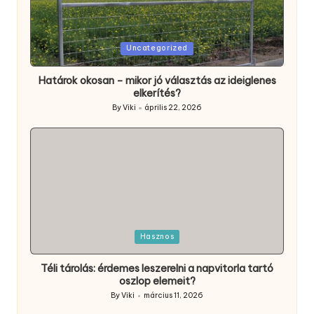
Posted
Uncategorized
in
Határok okosan – mikor jó választás az ideiglenes
elkerítés?
By
Viki
április 22, 2026
Posted
by
Posted
Hasznos
in
Téli tárolás: érdemes leszerelni a napvitorla tartó
oszlop elemeit?
By
Viki
március 11, 2026
Posted
by