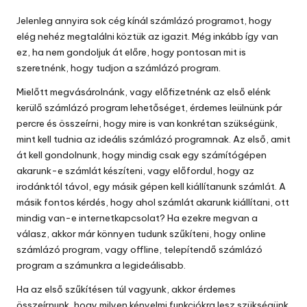
by
Jelenleg annyira sok cég kínál számlázó programot, hogy
elég nehéz megtalálni köztük az igazit. Még inkább így van
ez, ha nem gondoljuk át előre, hogy pontosan mit is
szeretnénk, hogy tudjon a
számlázó program.
Mielőtt megvásárolnánk, vagy előfizetnénk az első elénk
kerülő számlázó program lehetőséget, érdemes leülnünk pár
percre és összeírni, hogy mire is van konkrétan szükségünk,
mint kell tudnia az ideális számlázó programnak.
Az első, amit
át kell gondolnunk, hogy mindig csak egy számítógépen
akarunk-e számlát készíteni, vagy előfordul, hogy az
irodánktól távol, egy másik gépen kell kiállítanunk számlát. A
másik fontos kérdés, hogy ahol számlát akarunk kiállítani, ott
mindig van-e internetkapcsolat? Ha ezekre megvan a
válasz, akkor már könnyen tudunk szűkíteni, hogy online
számlázó program, vagy offline, telepítendő számlázó
program a számunkra a legideálisabb.
Ha az első szűkítésen túl vagyunk, akkor érdemes
összeírnunk, hogy milyen kényelmi funkciókra lesz szükségünk.