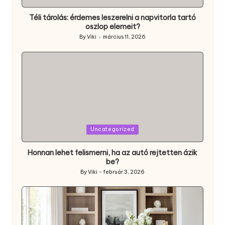
in
Téli tárolás: érdemes leszerelni a napvitorla tartó
oszlop elemeit?
By
Viki
március 11, 2026
Posted
by
Posted
Uncategorized
in
Honnan lehet felismerni, ha az autó rejtetten ázik
be?
By
Viki
február 3, 2026
Posted
by