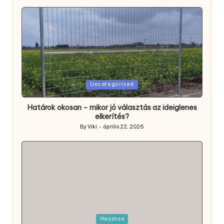
Posted
Uncategorized
in
Határok okosan – mikor jó választás az ideiglenes
elkerítés?
By
Viki
április 22, 2026
Posted
by
Posted
Hasznos