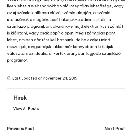
Ilyen lehet a webshopokba való integrálás lehetősége, vagy
az új számla kiállítása előző számla alapján, a számla
utalásának a megérkezését akarjuk-e adminisztrálni a
számlázó programban, akarunk-e majd elektronikus számlát
is kiállítani, vagy csak papír alapút. Még számtalan pont
lehet, amiben döntést kell hoznunk, de ha ezeket mind
összeírjuk, rangsoroljuk, akkor már könnyebben ki tudjuk
választani az ideális, ár-érték arányban legjobb számlázó
programot.
Last updated on november 24, 2019
Hirek
View All Posts
Post
Previous Post
Next Post