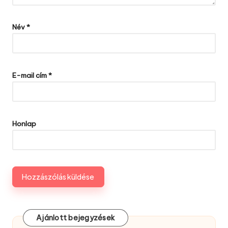
Név
*
E-mail cím
*
Honlap
Ajánlott bejegyzések