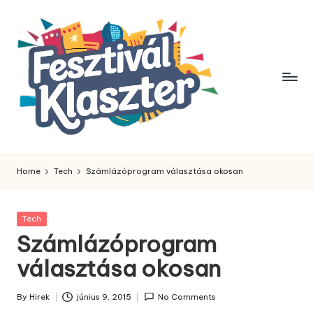
Skip
to
content
Home
Tech
Számlázóprogram választása okosan
Posted
Tech
in
Számlázóprogram
választása okosan
By
Hirek
június 9, 2015
No Comments
Posted