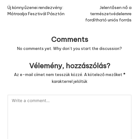
navigation
Új könnyűzenei rendezvény:
Jelentősen nő a
Mátraalja Fesztivál Pásztón
természetvédelemre
fordítható uniós forrás
Comments
No comments yet. Why don’t you start the discussion?
Vélemény, hozzászólás?
Az e-mail címet nem tesszük közzé.
A kötelező mezőket
*
karakterrel jelöltük