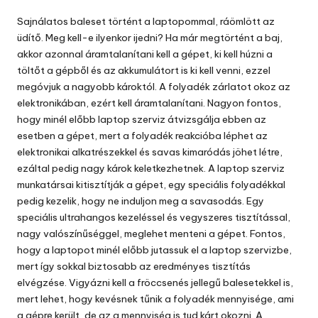
by
Sajnálatos baleset történt a laptopommal, ráömlött az
üdítő. Meg kell-e ilyenkor ijedni? Ha már megtörtént a baj,
akkor azonnal áramtalanítani kell a gépet, ki kell húzni a
töltőt a gépből és az akkumulátort is ki kell venni, ezzel
megóvjuk a nagyobb károktól.
A folyadék zárlatot okoz az
elektronikában, ezért kell áramtalanítani. Nagyon fontos,
hogy minél előbb
laptop
szerviz átvizsgálja ebben az
esetben a gépet, mert a folyadék reakcióba léphet az
elektronikai alkatrészekkel és savas kimaródás jöhet létre,
ezáltal pedig nagy károk keletkezhetnek. A laptop szerviz
munkatársai kitisztítják a gépet, egy speciális folyadékkal
pedig kezelik, hogy ne induljon meg a savasodás. Egy
speciális ultrahangos kezeléssel és vegyszeres tisztítással,
nagy valószínűséggel, meglehet menteni a gépet. Fontos,
hogy a laptopot minél előbb jutassuk el a laptop szervizbe,
mert így sokkal biztosabb az eredményes tisztítás
elvégzése. Vigyázni kell a fröccsenés jellegű balesetekkel is,
mert lehet, hogy kevésnek tűnik a folyadék mennyisége, ami
a gépre került, de az a mennyiség is tud kárt okozni. A