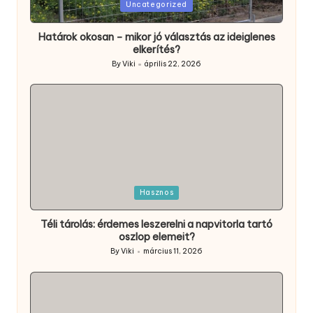
Posted
Uncategorized
in
Határok okosan – mikor jó választás az ideiglenes
elkerítés?
By
Viki
április 22, 2026
Posted
by
Posted
Hasznos
in
Téli tárolás: érdemes leszerelni a napvitorla tartó
oszlop elemeit?
By
Viki
március 11, 2026
Posted
by