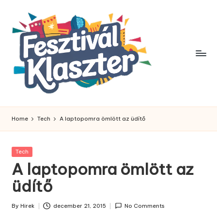
Skip
to
content
Home
Tech
A laptopomra ömlött az üdítő
Posted
Tech
in
A laptopomra ömlött az
üdítő
By
Hirek
december 21, 2015
No Comments
Posted