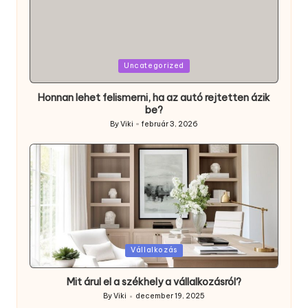
Posted
Uncategorized
in
Honnan lehet felismerni, ha az autó rejtetten ázik
be?
By
Viki
február 3, 2026
Posted
by
Posted
Vállalkozás
in
Mit árul el a székhely a vállalkozásról?
By
Viki
december 19, 2025
Posted