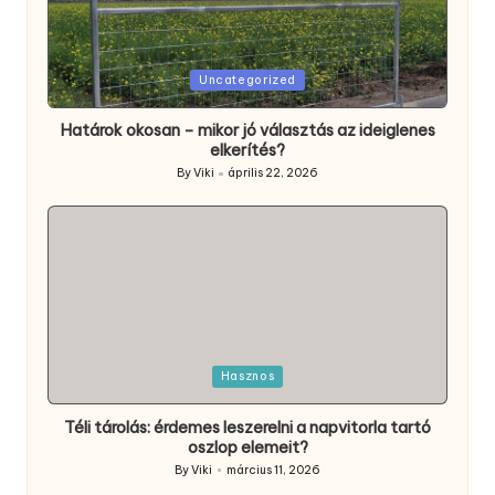
Posted
Uncategorized
in
Határok okosan – mikor jó választás az ideiglenes
elkerítés?
By
Viki
április 22, 2026
Posted
by
Posted
Hasznos
in
Téli tárolás: érdemes leszerelni a napvitorla tartó
oszlop elemeit?
By
Viki
március 11, 2026
Posted