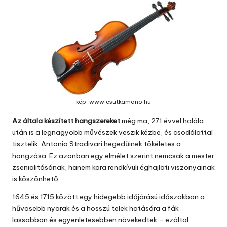
kép: www.csutkamano.hu
Az általa készített hangszereket
még ma, 271 évvel halála
után is a legnagyobb művészek veszik kézbe, és csodálattal
tisztelik: Antonio Stradivari hegedűinek tökéletes a
hangzása. Ez azonban egy elmélet szerint nemcsak a mester
zsenialitásának, hanem kora rendkívüli éghajlati viszonyainak
is köszönhető.
1645 és 1715 között egy hidegebb időjárású időszakban a
hűvösebb nyarak és a hosszú telek hatására a fák
lassabban és egyenletesebben növekedtek – ezáltal