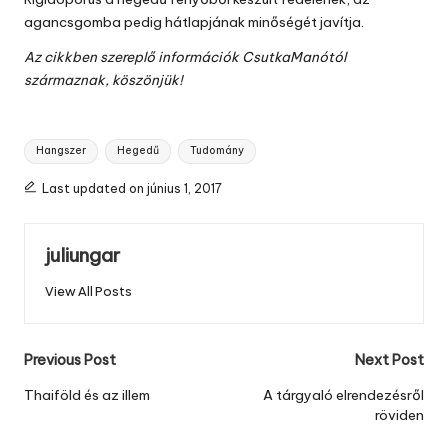
agancsgomba pedig hátlapjának minőségét javítja.
Az cikkben szereplő információk
CsutkaManótól
származnak, köszönjük!
Tags:
Hangszer
Hegedű
Tudomány
Last updated on június 1, 2017
juliungar
View All Posts
Post
Previous Post
Next Post
navigation
Thaiföld és az illem
A tárgyaló elrendezésről
röviden