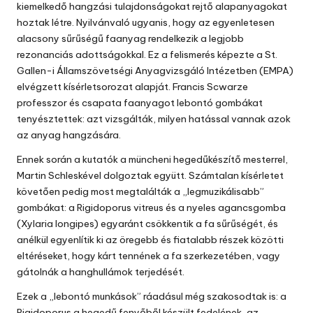
kiemelkedő hangzási tulajdonságokat rejtő alapanyagokat
hoztak létre. Nyilvánvaló ugyanis, hogy az egyenletesen
alacsony sűrűségű faanyag rendelkezik a legjobb
rezonanciás adottságokkal. Ez a felismerés képezte a St.
Gallen-i Államszövetségi Anyagvizsgáló Intézetben (EMPA)
elvégzett kísérletsorozat alapját. Francis Scwarze
professzor és csapata faanyagot lebontó gombákat
tenyésztettek: azt vizsgálták, milyen hatással vannak azok
az anyag hangzására.
Ennek során a kutatók a müncheni hegedűkészítő mesterrel,
Martin Schleskével dolgoztak együtt. Számtalan kísérletet
követően pedig most megtalálták a „legmuzikálisabb”
gombákat: a Rigidoporus vitreus és a nyeles agancsgomba
(Xylaria longipes) egyaránt csökkentik a fa sűrűségét, és
anélkül egyenlítik ki az öregebb és fiatalabb részek közötti
eltéréseket, hogy kárt tennének a fa szerkezetében, vagy
gátolnák a hanghullámok terjedését.
Ezek a „lebontó munkások” ráadásul még szakosodtak is: a
Rigidoporus a hegedű fenyőből készült fedelének, az