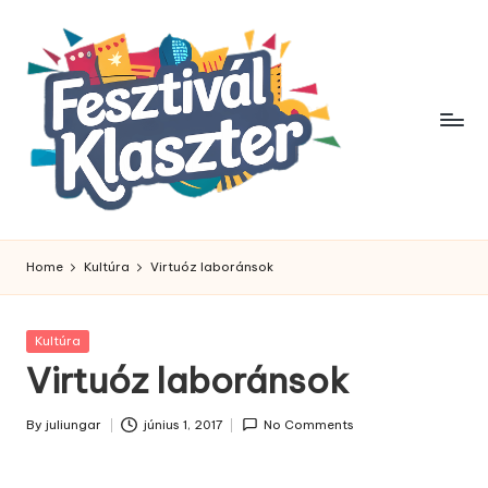
Skip
to
content
Home
Kultúra
Virtuóz laboránsok
Posted
Kultúra
in
Virtuóz laboránsok
By
juliungar
június 1, 2017
No Comments
Posted
by