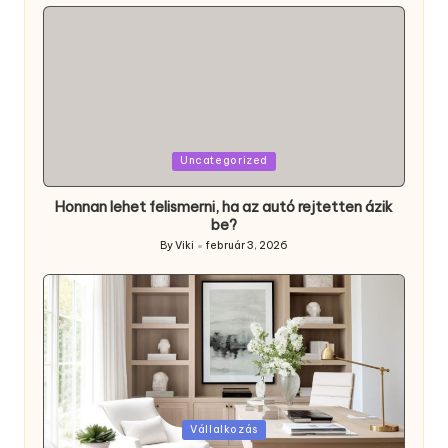
by
Posted
Uncategorized
in
Honnan lehet felismerni, ha az autó rejtetten ázik
be?
By
Viki
február 3, 2026
Posted
by
Posted
Vállalkozás
in