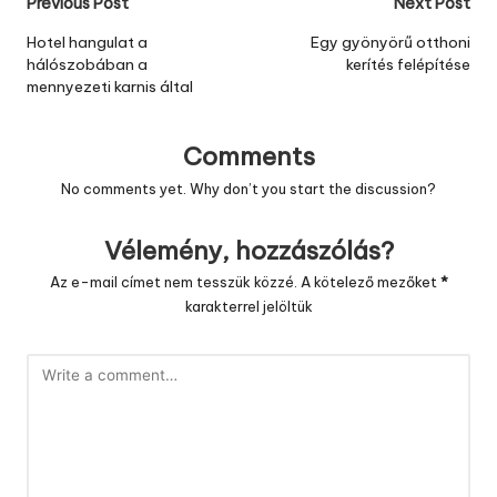
Post
Previous Post
Next Post
navigation
Hotel hangulat a
Egy gyönyörű otthoni
hálószobában a
kerítés felépítése
mennyezeti karnis által
Comments
No comments yet. Why don’t you start the discussion?
Vélemény, hozzászólás?
Az e-mail címet nem tesszük közzé.
A kötelező mezőket
*
karakterrel jelöltük