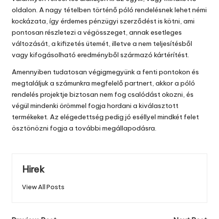
oldalon. A nagy tételben történő póló rendelésnek lehet némi
kockázata, így érdemes pénzügyi szerződést is kötni, ami
pontosan részletezi a végösszeget, annak esetleges
változását, a kifizetés ütemét, illetve a nem teljesítésből
vagy kifogásolható eredményből származó kártérítést.
Amennyiben tudatosan végigmegyünk a fenti pontokon és
megtaláljuk a számunkra megfelelő partnert, akkor a póló
rendelés projektje
biztosan nem fog csalódást okozni, és
végül mindenki örömmel fogja hordani a kiválasztott
termékeket. Az elégedettség pedig jó eséllyel mindkét felet
ösztönözni fogja a további megállapodásra.
Hirek
View All Posts