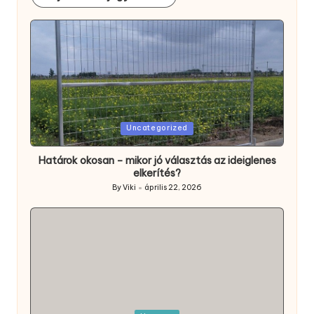
Posted
Uncategorized
in
Határok okosan – mikor jó választás az ideiglenes
elkerítés?
By
Viki
április 22, 2026
Posted
by