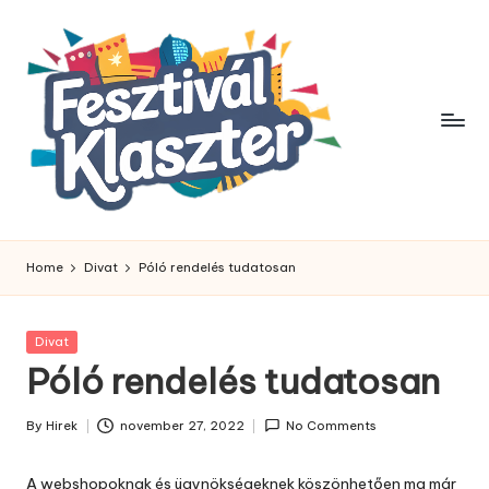
Skip
to
content
Home
Divat
Póló rendelés tudatosan
Posted
Divat
in
Póló rendelés tudatosan
By
Hirek
november 27, 2022
No Comments
Posted
by
A webshopoknak és ügynökségeknek köszönhetően ma már