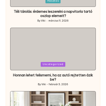
Posted
Hasznos
in
Téli tárolás: érdemes leszerelni a napvitorla tartó
oszlop elemeit?
By
Viki
március 11, 2026
Posted
by
Posted
Uncategorized
in
Honnan lehet felismerni, ha az autó rejtetten ázik
be?
By
Viki
február 3, 2026
Posted
by