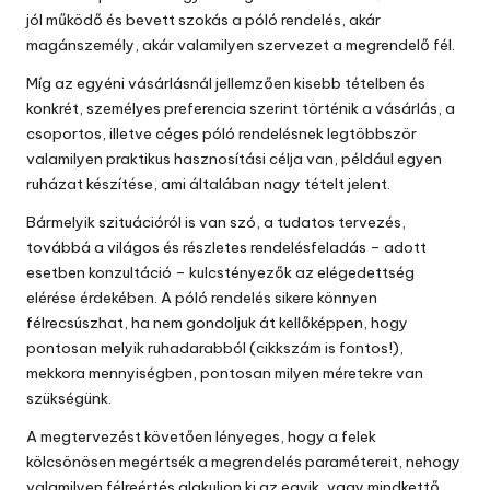
jól működő és bevett szokás a póló rendelés, akár
magánszemély, akár valamilyen szervezet a megrendelő fél.
Míg az egyéni vásárlásnál jellemzően kisebb tételben és
konkrét, személyes preferencia szerint történik a vásárlás, a
csoportos, illetve céges póló rendelésnek legtöbbször
valamilyen praktikus hasznosítási célja van, például egyen
ruházat készítése, ami általában nagy tételt jelent.
Bármelyik szituációról is van szó, a tudatos tervezés,
továbbá a világos és részletes rendelésfeladás – adott
esetben konzultáció – kulcstényezők az elégedettség
elérése érdekében. A póló rendelés sikere könnyen
félrecsúszhat, ha nem gondoljuk át kellőképpen, hogy
pontosan melyik ruhadarabból (cikkszám is fontos!),
mekkora mennyiségben, pontosan milyen méretekre van
szükségünk.
A megtervezést követően lényeges, hogy a felek
kölcsönösen megértsék a megrendelés paramétereit, nehogy
valamilyen félreértés alakuljon ki az egyik, vagy mindkettő