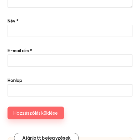
Név
*
E-mail cím
*
Honlap
Ajánlott bejegyzések