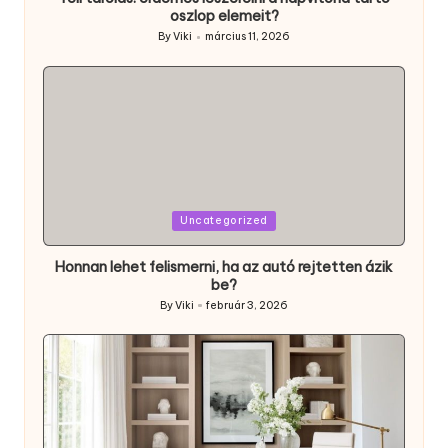
oszlop elemeit?
By
Viki
március 11, 2026
Posted
by
Posted
Uncategorized
in
Honnan lehet felismerni, ha az autó rejtetten ázik
be?
By
Viki
február 3, 2026
Posted
by