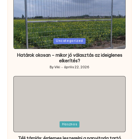
Posted
Uncategorized
in
Határok okosan – mikor jó választás az ideiglenes
elkerítés?
By
Viki
április 22, 2026
Posted
by
Posted
Hasznos
in
Téli tárolás: érdemes leszerelni a napvitorla tartó