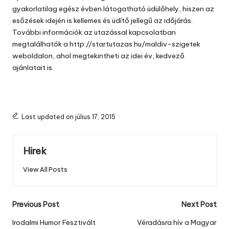
gyakorlatilag egész évben látogatható üdülőhely, hiszen az
esőzések idején is kellemes és üdítő jellegű az időjárás.
További információk az utazással kapcsolatban
megtalálhatók a
http://startutazas.hu/maldiv-szigetek
weboldalon, ahol megtekintheti az idei év, kedvező
ajánlatait is.
Last updated on július 17, 2015
Hirek
View All Posts
Post
Previous Post
Next Post
navigation
Irodalmi Humor Fesztivált
Véradásra hív a Magyar