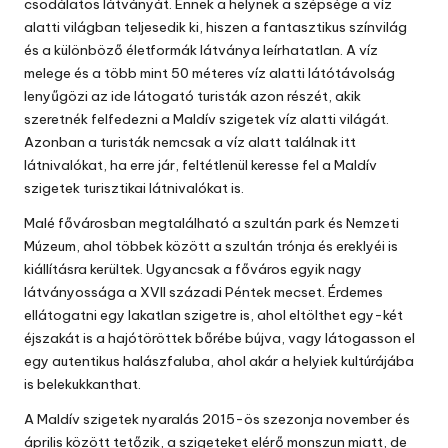
csodálatos látványát. Ennek a helynek a szépsége a víz
alatti világban teljesedik ki, hiszen a fantasztikus színvilág
és a különböző életformák látványa leírhatatlan. A víz
melege és a több mint 50 méteres víz alatti látótávolság
lenyűgözi az ide látogató turisták azon részét, akik
szeretnék felfedezni a Maldív szigetek víz alatti világát.
Azonban a turisták nemcsak a víz alatt találnak itt
látnivalókat, ha erre jár, feltétlenül keresse fel a Maldív
szigetek turisztikai látnivalókat is.
Malé fővárosban megtalálható a szultán park és Nemzeti
Múzeum, ahol többek között a szultán trónja és ereklyéi is
kiállításra kerültek. Ugyancsak a főváros egyik nagy
látványossága a XVII századi Péntek mecset. Érdemes
ellátogatni egy lakatlan szigetre is, ahol eltölthet egy-két
éjszakát is a hajótöröttek bőrébe bújva, vagy látogasson el
egy autentikus halászfaluba, ahol akár a helyiek kultúrájába
is belekukkanthat.
A Maldív szigetek nyaralás 2015-ös szezonja november és
április között tetőzik, a szigeteket elérő monszun miatt, de