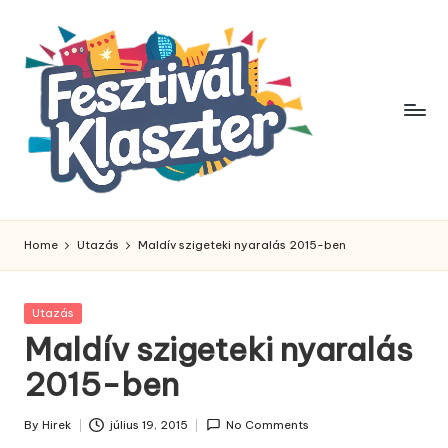
Skip
to
content
Home
Utazás
Maldív szigeteki nyaralás 2015-ben
Posted
Utazás
in
Maldív szigeteki nyaralás
2015-ben
By
Hirek
július 19, 2015
No Comments
Posted