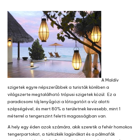
by
A Maldív
szigetek egyre népszerűbbek a turisták körében a
világszerte megtalálható trópusi szigetek közül. Ez a
paradicsomi táj lenyűgözi a látogatóit a víz alatti
szépségével, és mert 80% a területnek kevesebb, mint 1
méterrel a tengerszint feletti magasságban van.
A hely egy éden azok számára, akik szeretik a fehér homokos
tengerpartokat, a türkizkék lagúnákat és a pálmafák