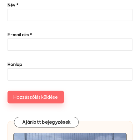
Név
*
E-mail cím
*
Honlap
Ajánlott bejegyzések