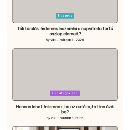
Posted
Hasznos
in
Téli tárolás: érdemes leszerelni a napvitorla tartó
oszlop elemeit?
By
Viki
március 11, 2026
Posted
by
Posted
Uncategorized
in
Honnan lehet felismerni, ha az autó rejtetten ázik
be?
By
Viki
február 3, 2026
Posted
by