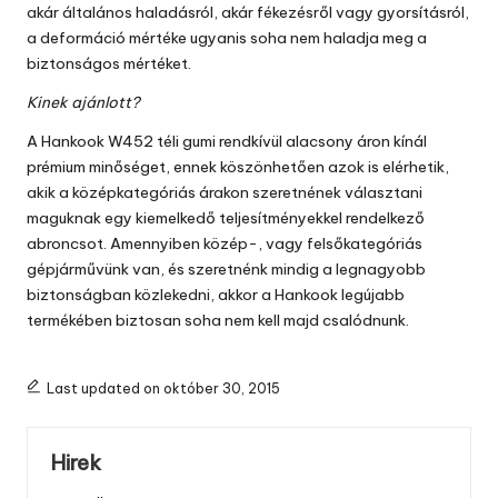
akár általános haladásról, akár fékezésről vagy gyorsításról,
a deformáció mértéke ugyanis soha nem haladja meg a
biztonságos mértéket.
Kinek ajánlott?
A Hankook W452 téli gumi rendkívül alacsony áron kínál
prémium minőséget, ennek köszönhetően azok is elérhetik,
akik a középkategóriás árakon szeretnének választani
maguknak egy kiemelkedő teljesítményekkel rendelkező
abroncsot. Amennyiben közép-, vagy felsőkategóriás
gépjárművünk van, és szeretnénk mindig a legnagyobb
biztonságban közlekedni, akkor a Hankook legújabb
termékében biztosan soha nem kell majd csalódnunk.
Last updated on október 30, 2015
Hirek