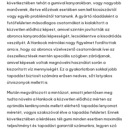
következtében tehát a gumival kanyarokban, vagy nagyobb
manőverek, illetve előzések esetében sem kell kicsúszástól
vagy egyéb problémától tartanunk. A gyártó ráadásként a
futófelületen másodlagos csatornákat is kialakított a
közvetlen elődhöz képest, amivel szintén javították az
abroncs kanyarodási képességét, lecsökkentve a kisodródás
veszélyét. A Hankook mérnökei nagy figyelmet fordítottak
arra is, hogy az abroncs vízelvezető csatornáinak ívei az
összeillesztések mentén speciális szögben záródjanak,
amivel képesek voltak megnövelni használat során a
kiszorított víz mennyiségét. Ez a gyakorlatban sokkal jobb
tapadást biztosít számára erősen nedves, sőt latyakos
útviszonyok mellett is.
Miután megváltozott a mintázat, emiatt jelentősen meg
tudta növelni a Hankook a közvetlen elődhöz mérten az
optimális keréknyomás mellett elérhető tapadási lenyomat
méretét, vagyis szakszóval élve a tapadási felületet. Ennek
következtében a kérdéses téli gumi minden esetben maximális
teljesítményt és tapadást garantál számunkra, legyen szó