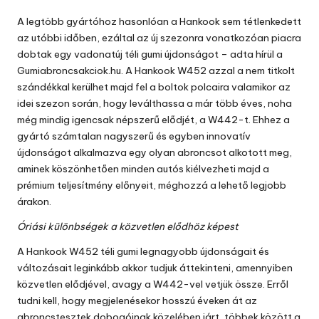
by
A legtöbb gyártóhoz hasonlóan a Hankook sem tétlenkedett
az utóbbi időben, ezáltal az új szezonra vonatkozóan piacra
dobtak egy vadonatúj téli gumi újdonságot – adta hírül a
Gumiabroncsakciok.hu
. A Hankook W452 azzal a nem titkolt
szándékkal kerülhet majd fel a boltok polcaira valamikor az
idei szezon során, hogy leválthassa a már több éves, noha
még mindig igencsak népszerű elődjét, a W442-t. Ehhez a
gyártó számtalan nagyszerű és egyben innovatív
újdonságot alkalmazva egy olyan abroncsot alkotott meg,
aminek köszönhetően minden autós kiélvezheti majd a
prémium teljesítmény előnyeit, méghozzá a lehető legjobb
árakon.
Óriási különbségek a közvetlen elődhöz képest
A Hankook W452 téli gumi legnagyobb újdonságait és
változásait leginkább akkor tudjuk áttekinteni, amennyiben
közvetlen elődjével, avagy a W442-vel vetjük össze. Erről
tudni kell, hogy megjelenésekor hosszú éveken át az
abroncstesztek dobogóinak közelében járt, többek között a