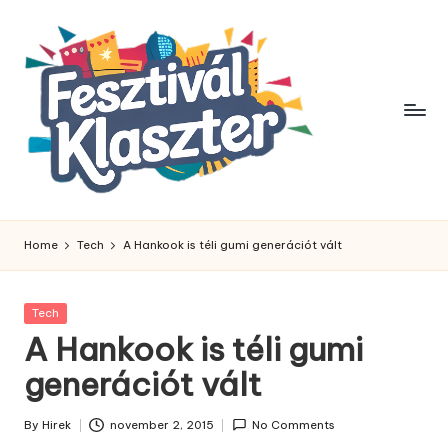
Skip
to
content
Home
Tech
A Hankook is téli gumi generációt vált
Posted
Tech
in
A Hankook is téli gumi
generációt vált
By
Hirek
november 2, 2015
No Comments
Posted