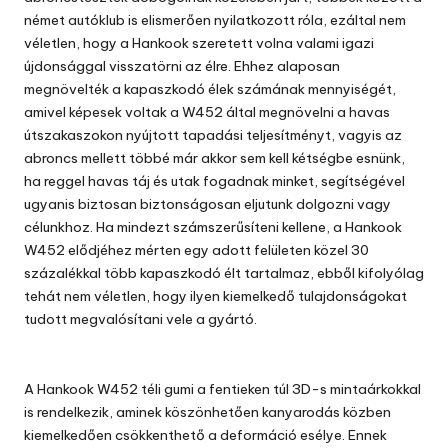
német autóklub is elismerően nyilatkozott róla, ezáltal nem
véletlen, hogy a Hankook szeretett volna valami igazi
újdonsággal visszatörni az élre. Ehhez alaposan
megnövelték a kapaszkodó élek számának mennyiségét,
amivel képesek voltak a W452 által megnövelni a havas
útszakaszokon nyújtott tapadási teljesítményt, vagyis az
abroncs mellett többé már akkor sem kell kétségbe esnünk,
ha reggel havas táj és utak fogadnak minket, segítségével
ugyanis biztosan biztonságosan eljutunk dolgozni vagy
célunkhoz. Ha mindezt számszerűsíteni kellene, a Hankook
W452 elődjéhez mérten egy adott felületen közel 30
százalékkal több kapaszkodó élt tartalmaz, ebből kifolyólag
tehát nem véletlen, hogy ilyen kiemelkedő tulajdonságokat
tudott megvalósítani vele a gyártó.
A Hankook W452 téli gumi a fentieken túl 3D-s mintaárkokkal
is rendelkezik, aminek köszönhetően kanyarodás közben
kiemelkedően csökkenthető a deformáció esélye. Ennek