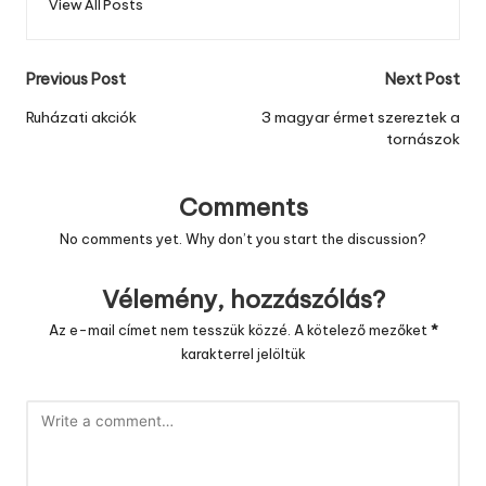
View All Posts
Post
Previous Post
Next Post
navigation
Ruházati akciók
3 magyar érmet szereztek a
tornászok
Comments
No comments yet. Why don’t you start the discussion?
Vélemény, hozzászólás?
Az e-mail címet nem tesszük közzé.
A kötelező mezőket
*
karakterrel jelöltük