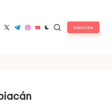
Subscribe
cebook.com
twitter.com
t.me
instagram.com
youtube.com
 piacán