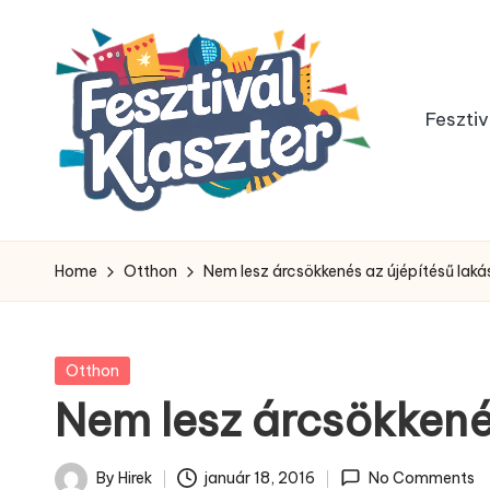
Skip
to
Fesztiv
content
Home
Otthon
Nem lesz árcsökkenés az újépítésű lak
Posted
Otthon
in
Nem lesz árcsökkené
By
Hirek
január 18, 2016
No Comments