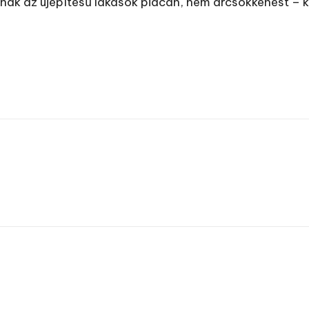
nak az újépítésű lakások piacán, nem árcsökkenést – k
n