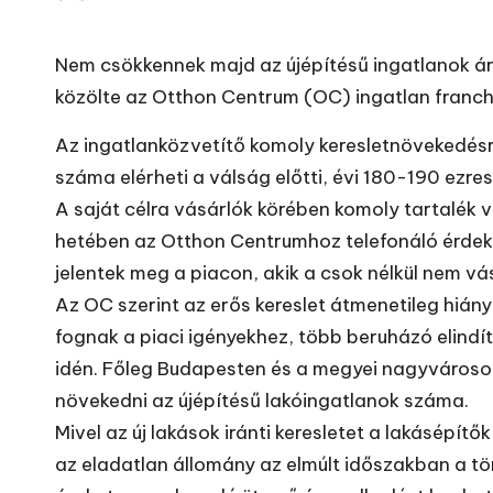
Posted
by
Nem csökkennek majd az újépítésű ingatlanok ára
közölte az Otthon Centrum (OC) ingatlan franchi
Az ingatlanközvetítő komoly keresletnövekedésr
száma elérheti a válság előtti, évi 180-190 ezres
A saját célra vásárlók körében komoly tartalék v
hetében az Otthon Centrumhoz telefonáló érdekl
jelentek meg a piacon, akik a csok nélkül nem vá
Az OC szerint az erős kereslet átmenetileg hiány
fognak a piaci igényekhez, több beruházó elindít
idén. Főleg Budapesten és a megyei nagyvárosokb
növekedni az újépítésű lakóingatlanok száma.
Mivel az új lakások iránti keresletet a lakásépít
az eladatlan állomány az elmúlt időszakban a t