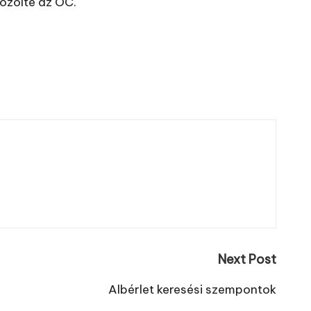
özölte az OC.
Next Post
Albérlet keresési szempontok