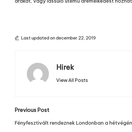
árakat, vagy lassuló ütemű áremelkedést hozhat
Last updated on december 22, 2019
Hirek
View All Posts
Post
Previous Post
navigation
Fényfesztivált rendeznek Londonban a hétvégé