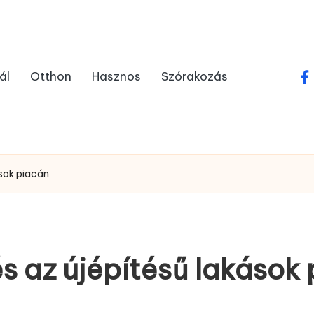
ál
Otthon
Hasznos
Szórakozás
fa
ások piacán
s az újépítésű lakások