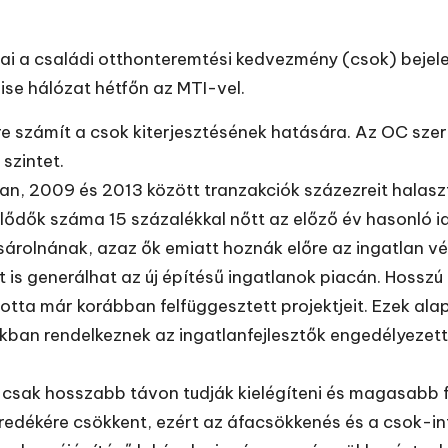
i a családi otthonteremtési kedvezmény (csok) bejelen
se hálózat hétfőn az MTI-vel.
e számít a csok kiterjesztésének hatására. Az OC szer
 szintet.
an, 2009 és 2013 között tranzakciók százezreit halaszto
ődők száma 15 százalékkal nőtt az előző év hasonló i
sárolnának, azaz ők emiatt hoznák előre az ingatlan vé
t is generálhat az új építésű
ingatlanok
piacán. Hosszú
otta már korábban felfüggesztett projektjeit. Ezek alap
an rendelkeznek az ingatlanfejlesztők engedélyezett p
ők csak hosszabb távon tudják kielégíteni és magasabb f
öredékére csökkent, ezért az áfacsökkenés és a csok-i