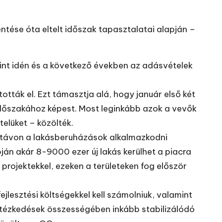
tése óta eltelt időszak tapasztalatai alapján –
int idén és a következő években az adásvételek
tták el. Ezt támasztja alá, hogy január első két
dőszakához képest. Most leginkább azok a vevők
telüket – közölték.
 távon a lakásberuházások alkalmazkodni
ján akár 8-9000 ezer új lakás kerülhet a piacra
rojektekkel, ezeken a területeken fog először
ejlesztési költségekkel kell számolniuk, valamint
ntézkedések összességében inkább stabilizálódó