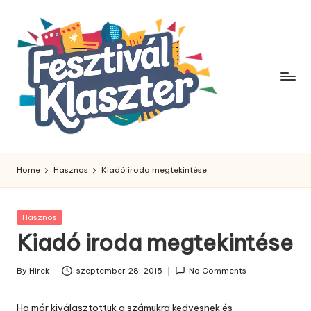
Skip
to
content
Home
Hasznos
Kiadó iroda megtekintése
Posted
Hasznos
in
Kiadó iroda megtekintése
By
Hirek
szeptember 28, 2015
No Comments
Posted
by
Ha már kiválasztottuk a számukra kedvesnek és