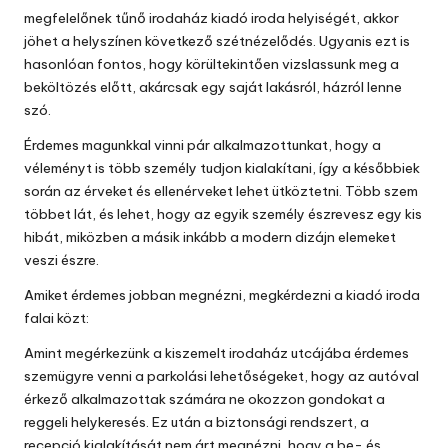
megfelelőnek tűnő irodaház kiadó
iroda
helyiségét, akkor
jöhet a helyszínen következő szétnézelődés. Ugyanis ezt is
hasonlóan fontos, hogy körültekintően vizslassunk meg a
beköltözés előtt, akárcsak egy saját lakásról, házról lenne
szó.
Érdemes magunkkal vinni pár alkalmazottunkat, hogy a
véleményt is több személy tudjon kialakítani, így a későbbiek
során az érveket és ellenérveket lehet ütköztetni. Több szem
többet lát, és lehet, hogy az egyik személy észrevesz egy kis
hibát, miközben a másik inkább a modern dizájn elemeket
veszi észre.
Amiket érdemes jobban megnézni, megkérdezni a kiadó iroda
falai közt:
Amint megérkezünk a kiszemelt irodaház utcájába érdemes
szemügyre venni a parkolási lehetőségeket, hogy az autóval
érkező alkalmazottak számára ne okozzon gondokat a
reggeli helykeresés. Ez után a biztonsági rendszert, a
recepció kialakítását nem árt megnézni, hogy a be- és