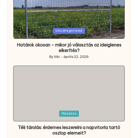
Posted
Uncategorized
in
Határok okosan – mikor jó választás az ideiglenes
elkerítés?
By
Viki
április 22, 2026
Posted
by
Posted
Hasznos
in
Téli tárolás: érdemes leszerelni a napvitorla tartó
oszlop elemeit?