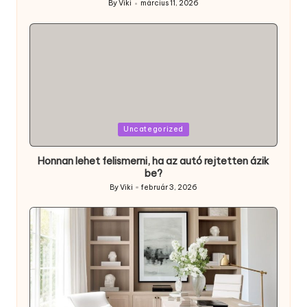
By
Viki
március 11, 2026
Posted
by
Posted
Uncategorized
in
Honnan lehet felismerni, ha az autó rejtetten ázik
be?
By
Viki
február 3, 2026
Posted
by