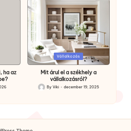
Posted
Vállalkozás
in
, ha az
Mit árul el a székhely a
 be?
vállalkozásról?
2026
By
Viki
december 19, 2025
Posted
by
dPress Theme