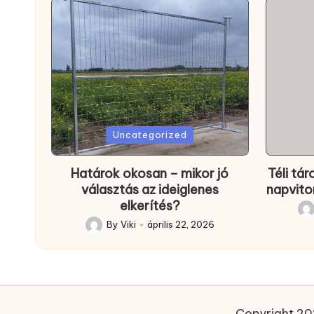
Posted
Posted
Uncategorized
in
in
Határok okosan – mikor jó
Téli tár
választás az ideiglenes
napvito
elkerítés?
Pos
By
Viki
április 22, 2026
Posted
by
by
Copyright 202