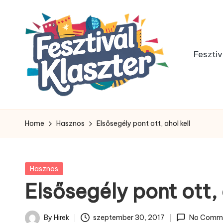
Skip
to
Fesztiv
content
Home
Hasznos
Elsősegély pont ott, ahol kell
Posted
Hasznos
in
Elsősegély pont ott, 
By
Hirek
szeptember 30, 2017
No Comm