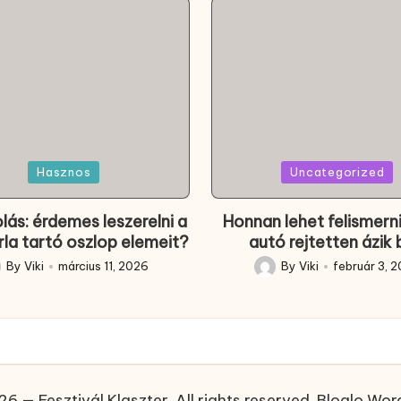
Posted
Hasznos
Uncategorized
in
olás: érdemes leszerelni a
Honnan lehet felismerni
rla tartó oszlop elemeit?
autó rejtetten ázik
By
Viki
március 11, 2026
By
Viki
február 3, 
ted
Posted
by
6 — Fesztivál Klaszter. All rights reserved.
Bloglo Wor