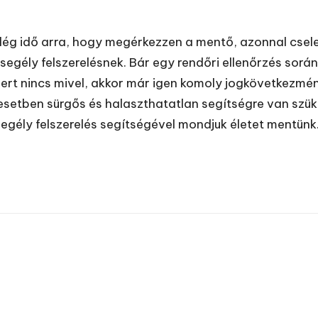
ég idő arra, hogy megérkezzen a mentő, azonnal cseleke
ősegély felszerelésnek.
Bár egy rendőri ellenőrzés során
ert nincs mivel, akkor már igen komoly jogkövetkezmén
setben sürgős és halaszthatatlan segítségre van szüksé
egély felszerelés segítségével mondjuk életet mentünk