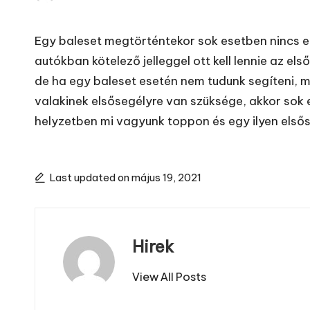
Posted
by
Egy baleset megtörténtekor sok esetben nincs el
autókban kötelező jelleggel ott kell lennie az els
de ha egy baleset esetén nem tudunk segíteni, m
valakinek elsősegélyre van szüksége, akkor sok e
helyzetben mi vagyunk toppon és egy ilyen elsős
Last updated on május 19, 2021
Hirek
View All Posts