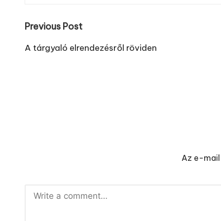
Post
Previous Post
navigation
A tárgyaló elrendezésről röviden
Az e-mail