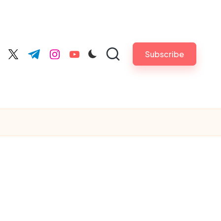
Subscribe
cebook.com
twitter.com
t.me
instagram.com
youtube.com