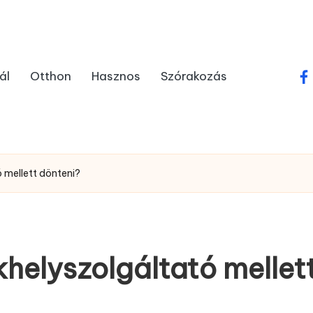
ál
Otthon
Hasznos
Szórakozás
fa
 mellett dönteni?
helyszolgáltató mellet