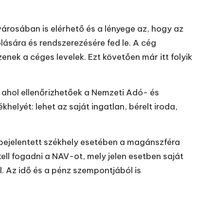
árosában is elérhető és a lényege az, hogy az
olására és rendszerezésére fed le. A
cég
enek a céges levelek. Ezt követően már itt folyik
s ahol ellenőrizhetőek a Nemzeti Adó- és
ékhelyét: lehet az saját ingatlan, bérelt iroda,
 bejelentett székhely esetében a magánszféra
ell fogadni a NAV-ot, mely jelen esetben saját
. Az idő és a pénz szempontjából is