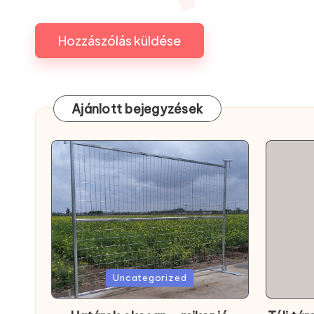
Ajánlott bejegyzések
Posted
Posted
Uncategorized
in
in