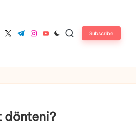
Subscribe
cebook.com
twitter.com
t.me
instagram.com
youtube.com
t dönteni?