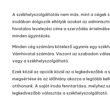
Posted
by
A székhelyszolgáltatás nem más, mint a cégek s
irodában dolgozók ellátják azokat az adminisztra
hivatalos levelezési címe a szerződés értelmében
minden ügyintézés.
Minden cég számára kötelező ugyanis egy székhely
Vámhivatal számára. Viszont az szabadon vála
vagy a székhelyszolgáltató.
Ezek közül az opciók közül az a legkedvezőbb a 
megsértése és az időhiány okozza a legtöbb kell
otthonunk. A saját iroda fenntartása, melyhez s
legkedvezőbb választás a székhelyszolgáltató.