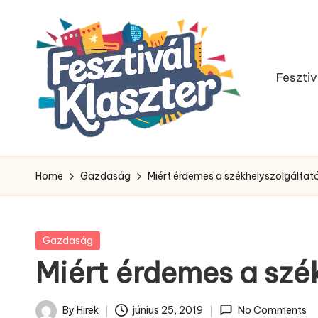
Skip
to
Fesztiv
content
Home
Gazdaság
Miért érdemes a székhelyszolgáltató
Posted
Gazdaság
in
Miért érdemes a szék
By
Hirek
június 25, 2019
No Comments