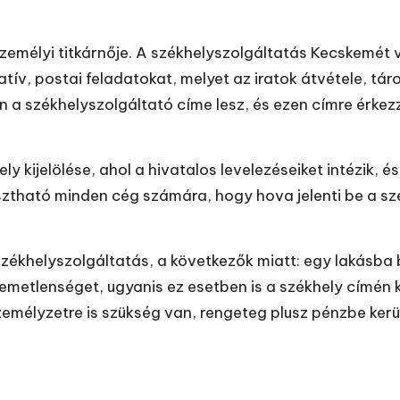
zemélyi titkárnője. A székhelyszolgáltatás
Kecskemét
v
tív, postai feladatokat, melyet az iratok átvétele, tár
 a székhelyszolgáltató címe lesz, és ezen címre érkezz
 kijelölése, ahol a hivatalos levelezéseiket intézik, é
sztható minden
cég számára
, hogy hova jelenti be a sz
székhelyszolgáltatás, a következők miatt: egy lakásba
emetlenséget, ugyanis ez esetben is a székhely címén k
zemélyzetre is szükség van, rengeteg plusz pénzbe kerül