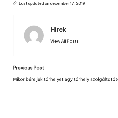
Last updated on december 17, 2019
Hirek
View All Posts
Post
Previous Post
navigation
Mikor béreljek tárhelyet egy tárhely szolgáltatót